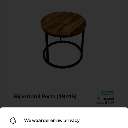
2,75
Bijzettafel Porta (48×45)
Per maand
(excl. BTW)
We waarderen uw privacy