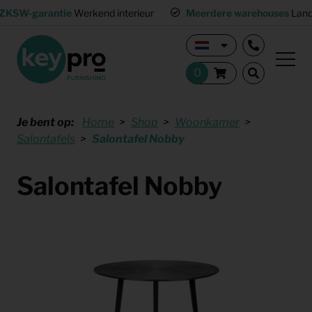
ZKSW-garantie
Werkend interieur
Meerdere warehouses
Land
Je bent op:
Home
Shop
Woonkamer
Salontafels
Salontafel Nobby
Salontafel Nobby