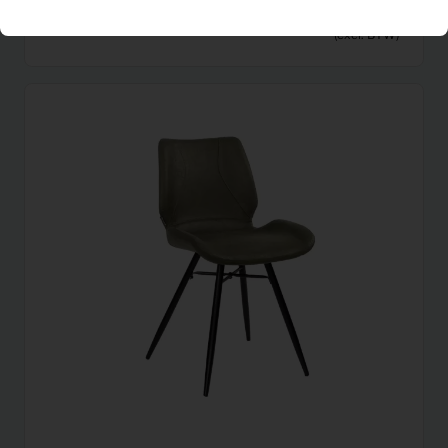
2,75
Bijzettafel Porta (57×59)
Per maand
(excl. BTW)