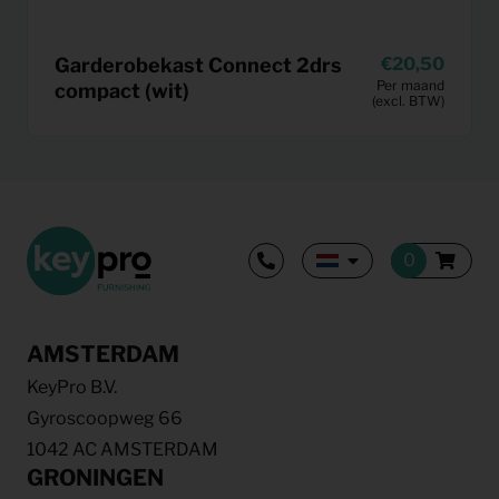
Garderobekast Connect 2drs
20,50
Per maand
compact (wit)
(excl. BTW)
AMSTERDAM
KeyPro B.V.
Gyroscoopweg 66
1042 AC AMSTERDAM
GRONINGEN