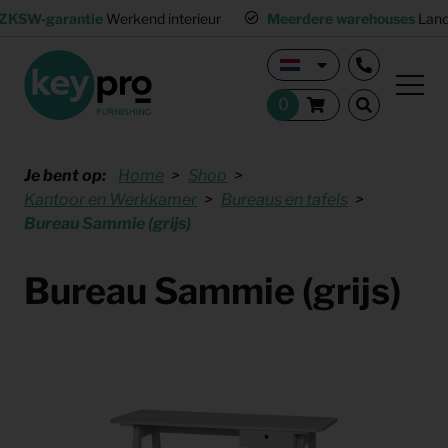
ZKSW-garantie
Werkend interieur
Meerdere warehouses
Land
Je bent op:
Home
Shop
Kantoor en Werkkamer
Bureaus en tafels
Bureau Sammie (grijs)
Bureau Sammie (grijs)