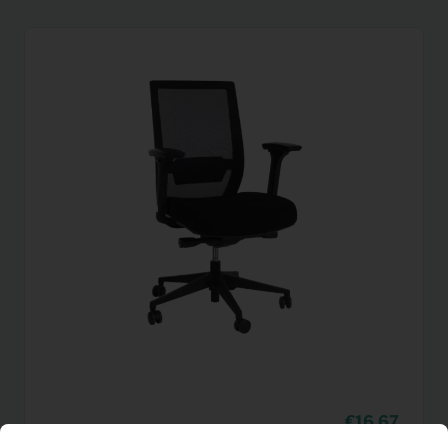
16,67
Bureaustoel (zwart)
Per maand