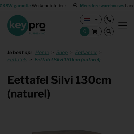
ZKSW-garantie
Werkend interieur
Meerdere warehouses
Land
Je bent op:
Home
Shop
Eetkamer
Eettafels
Eettafel Silvi 130cm (naturel)
Eettafel Silvi 130cm
(naturel)