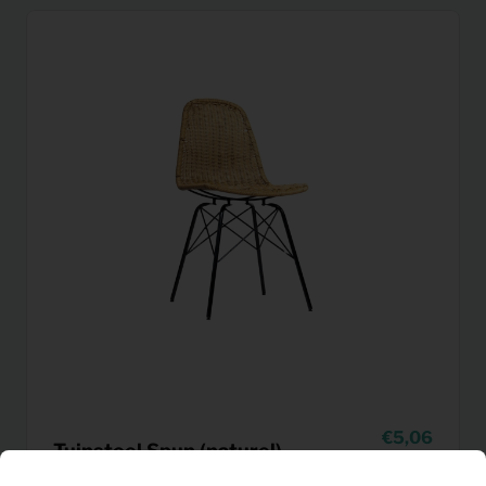
5,06
Tuinstoel Spun (naturel)
Per maand
(excl. BTW)