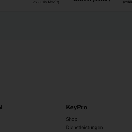
(exklusiv MwSt)
(exkl
N
KeyPro
Shop
Dienstleistungen