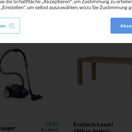
e die Schaltfläche „Akzeptieren“, um Zustimmung zu erteilen
sant
 „Einstellen“, um selbst auszuwählen, wozu Sie Zustimmung g
len
Akze
4,82
Esstisch Losari
sauger
Pro Monat
180cm (natur)