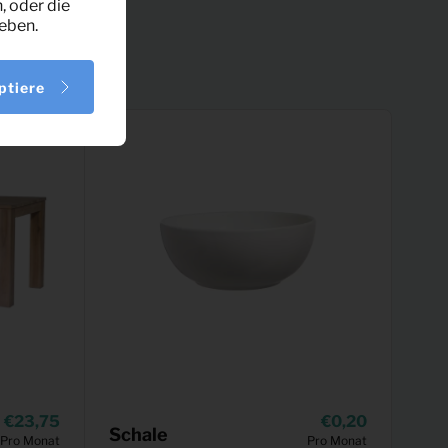
, oder die
eben.
ptiere
23,75
0,20
Schale
Pro Monat
Pro Monat