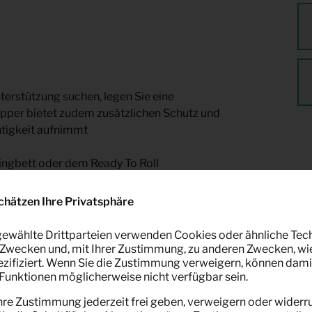
erstützung suchen, legen Sie eine
opper bietet zudem zusätzlichen Schutz und
htigkeit aufnimmt
ingbett oder dem Ready To Roll
chätzen Ihre Privatsphäre
ewählte Drittparteien verwenden Cookies oder ähnliche Tec
Zwecken und, mit Ihrer Zustimmung, zu anderen Zwecken, wi
pezifiziert. Wenn Sie die Zustimmung verweigern, können dami
unktionen möglicherweise nicht verfügbar sein.
hre Zustimmung jederzeit frei geben, verweigern oder widerru