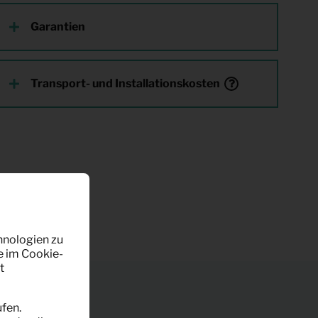
Garantien
Transport- und Installationskosten
hnologien zu
e im Cookie-
t
fen.