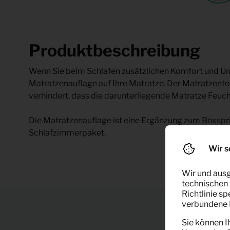
Produktbeschreibung
Wenn Sie beim Schlafen zusätzlichen Komfort und Unt
Matratzenauflage auf Ihre Matratze. Der Matratzent
verhindert, dass die darunterliegende Matratze Feuc
Die Matratzenauflage ist eine Ergänzung zum Boxspr
Schlafzimmerpaket.
Wir s
Wir und ausg
technischen 
Richtlinie s
verbundene F
Sie können I