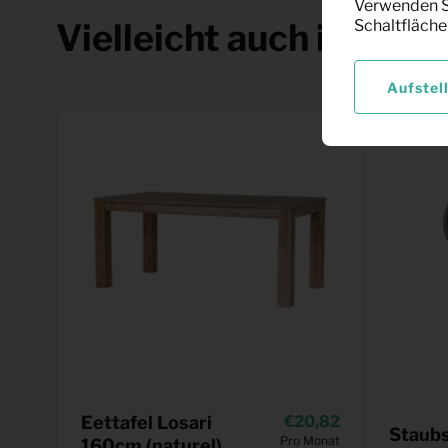
Verwenden Si
Vielleicht auch interes
Schaltfläche
Aufstel
Eettafel Losari
20,82
Staub
Pro Monat
160cm (naturel)