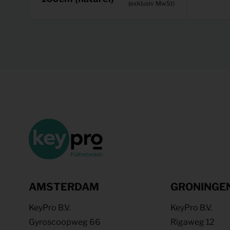
(exklusiv MwSt)
AMSTERDAM
GRONINGE
KeyPro B.V.
KeyPro B.V.
Gyroscoopweg 66
Rigaweg 12