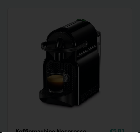
Koffiemachine Nespresso
5,83
Per maand
Inissia (zwart)