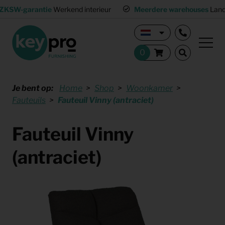
ZKSW-garantie
Werkend interieur
Meerdere warehouses
Land
Je bent op:
Home
Shop
Woonkamer
Fauteuils
Fauteuil Vinny (antraciet)
Fauteuil Vinny
(antraciet)