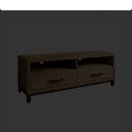
Hocker Rodeo (cognac)
Per maand
(excl. BTW)