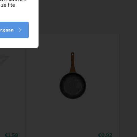
zelf te
orgaan
1,58
0,92