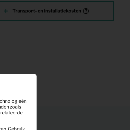
Transport- en installatiekosten
technologieën
nden zoals
erelateerde
ken. Gebruik