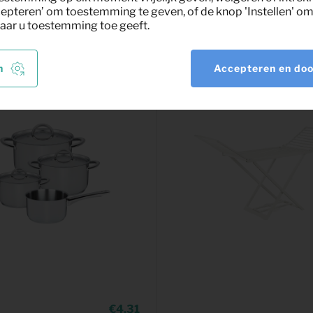
epteren’ om toestemming te geven, of de knop 'Instellen' om 
nt
aar u toestemming toe geeft.
n
Accepteren en do
4,31