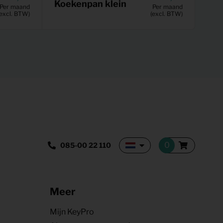
Koekenpan klein
Per maand
Per maand
(excl. BTW)
(excl. BTW)
085-00 22 110
Meer
Mijn KeyPro