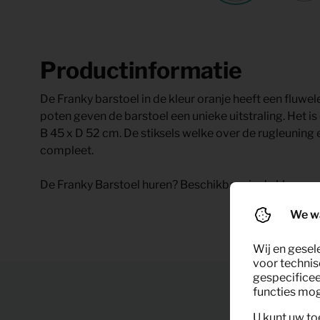
Productinformatie
De Franky barstoel in de kleur oranje heeft een fluwel
poten geven de barstoel een unieke uitstraling. Het is
B 45 x D 52 cm. De stiksels welke over de rugleuning 
compleet.
De Franky Barstoel huren? Beschikbaar in de kleur or
We w
Wij en gesel
voor technis
gespecificee
functies moge
U kunt uw to