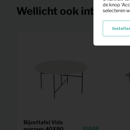
de knop ‘Acc
Wellicht ook interessa
selecteren w
Instelle
Bijzettafel Vida
10,68
marmer 40X80