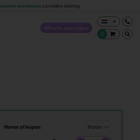
eerdere warehouses
Landelijke dekking
Offerte aanvragen
Verkoopstyling
Horeca inrichting
Studentenhuisvesting
Co-living
Huren of kopen