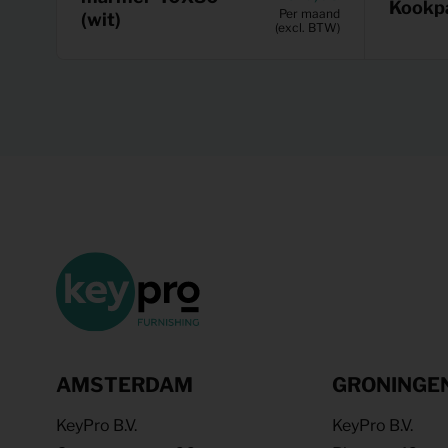
Kookp
Per maand
(wit)
(excl. BTW)
AMSTERDAM
GRONINGE
KeyPro B.V.
KeyPro B.V.