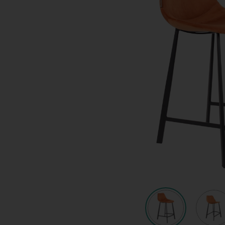
Shop
KeyPro
Offerte aanvragen
Offerte aanvragen