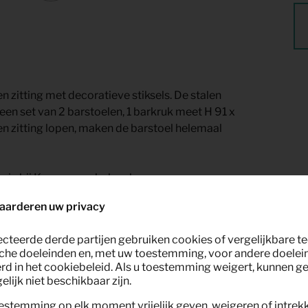
en zitting met decoratieve stiksels. De stalen
 een set van 2 barstoelen, 1 barkruk meet H 91 x
en zitting lopen, maken de barstoel helemaal
anje bij Keypro meubel verhuur.
aarderen uw privacy
ecteerde derde partijen gebruiken cookies of vergelijkbare 
che doeleinden en, met uw toestemming, voor andere doelei
rd in het cookiebeleid. Als u toestemming weigert, kunnen g
lijk niet beschikbaar zijn.
estemming op elk moment vrijelijk geven, weigeren of intrek