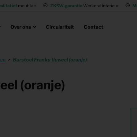
alitatief
meubilair
ZKSW-garantie
Werkend interieur
M
Over ons
Circulariteit
Contact
ken
Barstoel Franky fluweel (oranje)
eubels huren
ak
laire missie
g of wisselwoning
Opvanglocaties inrichten
eel (oranje)
neel huisvesten
Woning gemeubileerd verhuren
gen
Flexwoning inrichten
hting
Inrichting voor (tv) productie