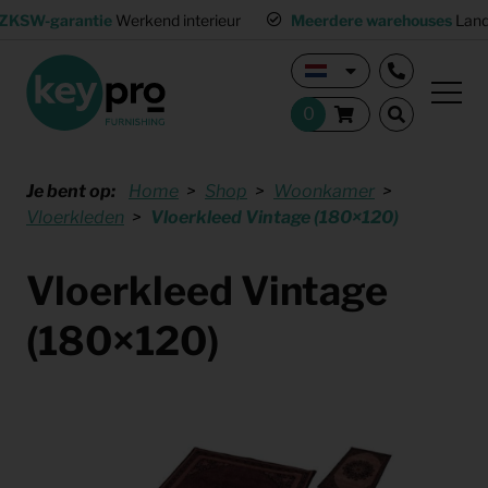
ZKSW-garantie
Werkend interieur
Meerdere warehouses
Land
Je bent op:
Home
Shop
Woonkamer
Vloerkleden
Vloerkleed Vintage (180×120)
Vloerkleed Vintage
(180×120)