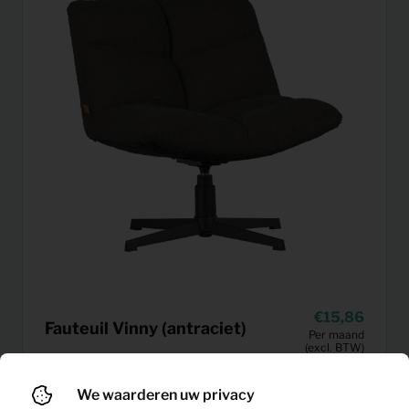
15,86
Fauteuil Vinny (antraciet)
Per maand
(excl. BTW)
We waarderen uw privacy