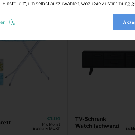
 „Einstellen“, um selbst auszuwählen, wozu Sie Zustimmung g
len
Akze
1,04
TV-Schrank
rett
Pro Monat
Watch (schwarz)
(exklusiv MwSt)
(exkl