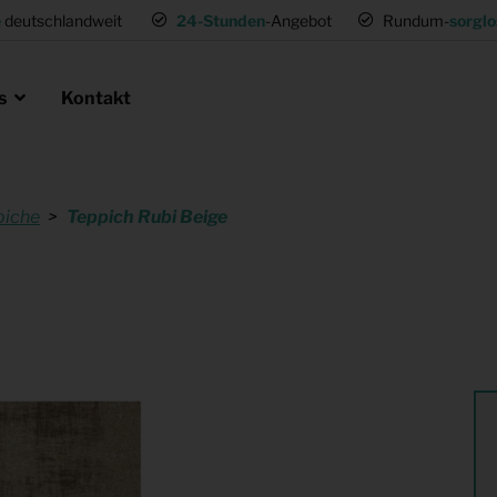
e
deutschlandweit
24-Stunden
-Angebot
Rundum-
sorglo
ns
Kontakt
piche
Teppich Rubi Beige
en als Profi
ie
 Umsetzwohnung
Mietmöbel für Expat Mitarbeiter
für Gastronomie
Musterwohnungen
tung
Einrichtung für (Fernseh) Produk
ng