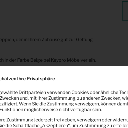
eppich, der in Ihrem Zuhause gut zur Geltung
h in der Farbe Beige bei Keypro Möbelverleih.
chätzen Ihre Privatsphäre
ewählte Drittparteien verwenden Cookies oder ähnliche Tec
Zwecken und, mit Ihrer Zustimmung, zu anderen Zwecken, wi
pezifiziert. Wenn Sie die Zustimmung verweigern, können dami
unktionen möglicherweise nicht verfügbar sein.
hre Zustimmung jederzeit frei geben, verweigern oder widerru
sant
e die Schaltfläche „Akzeptieren“, um Zustimmung zu erteilen