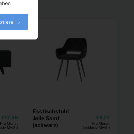
eben.
ptiere
Esstischstuhl
17,38
6,27
Jelle Samt
Pro Monat
Pro Monat
(schwarz)
usiv MwSt)
(exklusiv MwSt)