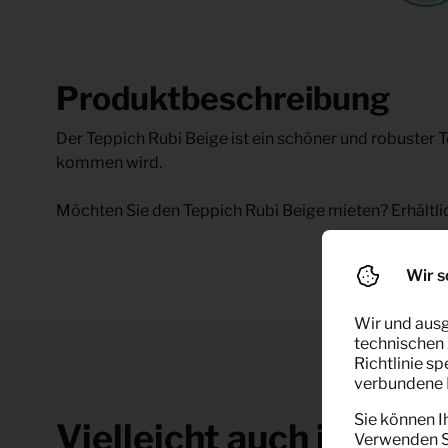
Produktbeschreibung
Der Teppich Rubi Beige ist ein schöner und robuster T
kommen wird.
Möchten Sie den Teppich Rubi Beige mieten? Erhältlic
Wir s
Wir und ausg
technischen 
Richtlinie s
verbundene F
Sie können I
Vielleicht auch interes
Verwenden Si