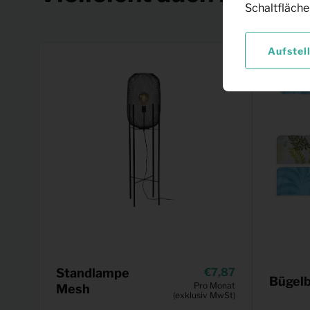
Schaltfläche
Aufstel
Standlampe
7,87
Bügelb
Pro Monat
Mesh
(exklusiv MwSt)