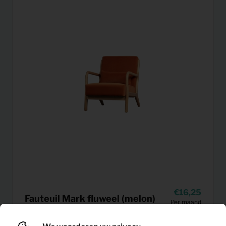
16,25
Fauteuil Mark fluweel (melon)
Per maand
(excl. BTW)