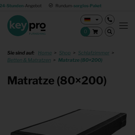
24-Stunden
-Angebot
Rundum-
sorglos-Paket
Sie sind auf:
Home
Shop
Schlafzimmer
Betten & Matratzen
Matratze (80×200)
Matratze (80×200)