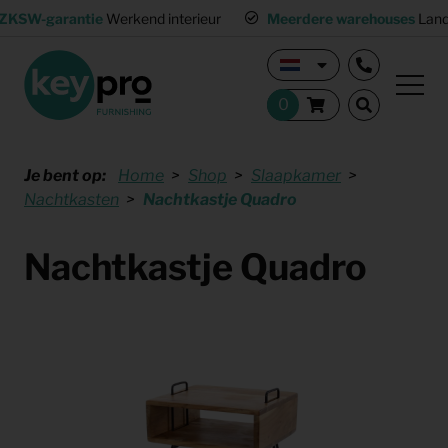
ZKSW-garantie
Werkend interieur
Meerdere warehouses
Land
Je bent op:
Home
Shop
Slaapkamer
Nachtkasten
Nachtkastje Quadro
Nachtkastje Quadro