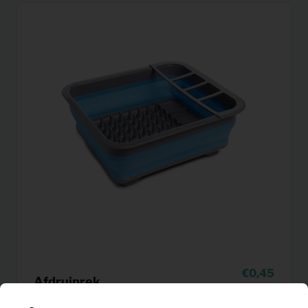
0,45
Afdruiprek
Per maand
(excl. BTW)