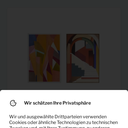
Wir schätzen Ihre Privatsphäre
Wir und ausgewählte Drittparteien verwenden
Gemälde Farbenreich
12,50
Cookies oder ähnliche Technologien zu technischen
Pro Monat
(90×140)