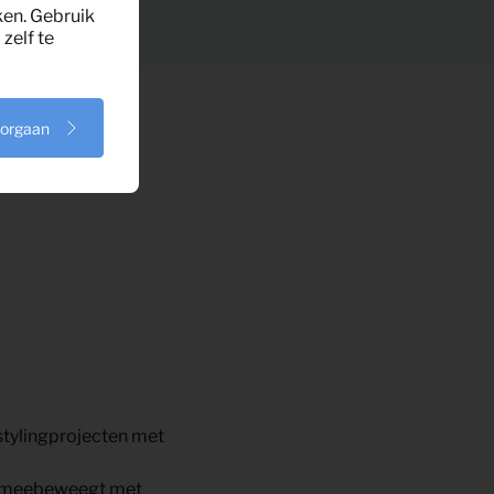
ken. Gebruik
zelf te
oorgaan
stylingprojecten met
e meebeweegt met