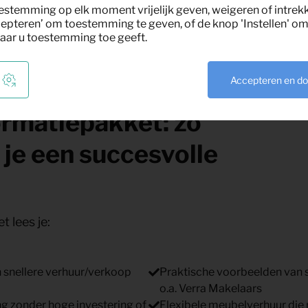
estemming op elk moment vrijelijk geven, weigeren of intrek
epteren’ om toestemming te geven, of de knop 'Instellen' om 
aar u toestemming toe geeft.
Accepteren en d
ormatiepakket: zo
 je een succesvolle
t lees je:
n snellere verhuur/verkoop
Praktische voorbeelden van 
o.a. Verra Makelaars
g zonder hoge investering of
Flexibele meubelverhuur di