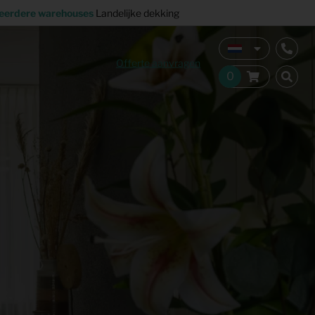
eerdere warehouses
Landelijke dekking
Offerte aanvragen
Verkoopstyling
Horeca inrichting
Studentenhuisvesting
Co-living