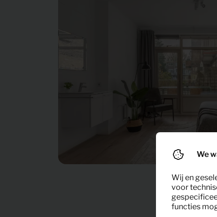
We w
Wij en gesel
voor technis
gespecificee
functies moge