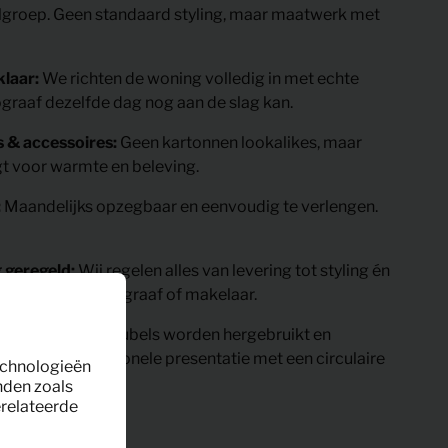
lgroep. Geen standaard styling, maar maatwerk met
laar:
We richten de woning volledig in met echte
graaf dezelfde dag nog aan de slag kan.
 & accessoires:
Geen kartonnen lookalikes, maar
gt voor warmte en beleving.
:
Maandelijks opzegbaar en eenvoudig te verlengen.
g geregeld:
Wij regelen alles van levering tot styling én
temming met fotograaf of makelaar.
impact:
Onze meubels worden hergebruikt en
eer je professionele presentatie met een circulaire
technologieën
nden zoals
erelateerde