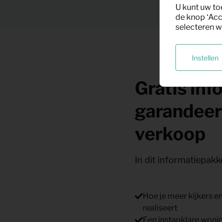
U kunt uw to
de knop ‘Acc
selecteren w
Instellen
Gratis inf
garandeer
verkoop
In dit informatiepakke
Hoe je meer kijkers e
realiseert
Een instapklare wonin