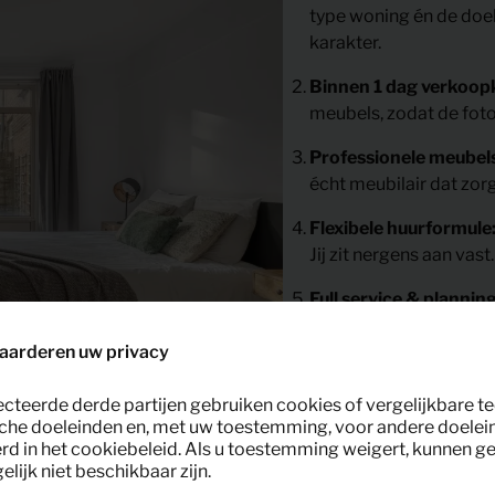
type woning én de doe
karakter.
Binnen 1 dag verkoopk
meubels, zodat de foto
Professionele meubels
écht meubilair dat zor
Flexibele huurformule
Jij zit nergens aan vast.
Full service & plannin
ophalen. Inclusief afs
aarderen uw privacy
Duurzame keuze met 
onderhouden. Zo combin
ecteerde derde partijen gebruiken cookies of vergelijkbare 
aanpak.
che doeleinden en, met uw toestemming, voor andere doelei
rd in het cookiebeleid. Als u toestemming weigert, kunnen g
lijk niet beschikbaar zijn.