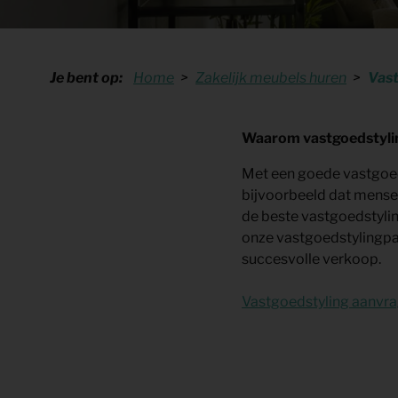
Shop
KeyPro
Offerte aanvragen
Offerte aanvragen
Je bent op:
Home
Zakelijk meubels huren
Vast
Waarom vastgoedstyling
Met een goede vastgoeds
bijvoorbeeld dat mense
de beste vastgoedstyling
onze vastgoedstylingpakk
succesvolle verkoop.
Vastgoedstyling aanvr