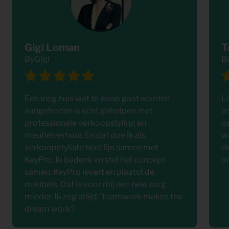
Gigi Loman
T
ByGigi
B
Een leeg huis wat te koop gaat worden
L
aangeboden is echt geholpen met
e
professionele verkoopstyling en
g
meubelverhuur. En dat doe ik als
wa
verkoopstyliste heel fijn samen met
ni
KeyPro. Ik bedenk en stel het concept
o
samen. KeyPro levert en plaatst de
meubels. Dat is voor mij een hele zorg
minder. Ik zeg altijd: 'teamwork makes the
dream work'!