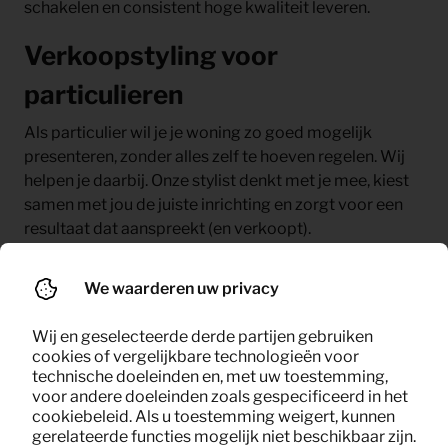
schakelen en consistent hoge kwaliteit leveren.
Verkoopstyling voor
particulieren
Als particulier wil je je woning zo goed mogelijk
presenteren, zonder alles zelf te hoeven regelen. Wij
helpen je daarbij. Onze stylist denkt met je mee, kiest
samen met jou de juiste inrichting en zorgt voor een
resultaat dat aanspreekt (en verkoopt).
We waarderen uw privacy
Wij en geselecteerde derde partijen gebruiken
cookies of vergelijkbare technologieën voor
technische doeleinden en, met uw toestemming,
voor andere doeleinden zoals gespecificeerd in het
cookiebeleid. Als u toestemming weigert, kunnen
gerelateerde functies mogelijk niet beschikbaar zijn.