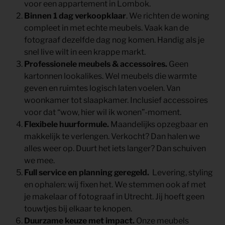
voor een appartement in
Lombok.
Binnen 1 dag verkoopklaar
. We richten de woning
compleet in met echte meubels. Vaak kan de
fotograaf dezelfde dag nog komen. Handig als je
snel live wilt in een krappe markt.
Professionele meubels & accessoires.
Geen
kartonnen lookalikes. Wel meubels die warmte
geven en ruimtes logisch laten voelen. Van
woonkamer tot slaapkamer. Inclusief accessoires
voor dat “wow, hier wil ik wonen”-moment.
Flexibele huurformule.
Maandelijks opzegbaar en
makkelijk te verlengen. Verkocht? Dan halen we
alles weer op. Duurt het iets langer? Dan schuiven
we mee.
Full service en planning geregeld.
Levering, styling
en ophalen: wij fixen het. We stemmen ook af met
je makelaar of fotograaf in Utrecht. Jij hoeft geen
touwtjes bij elkaar te knopen.
Duurzame keuze met impact.
Onze meubels