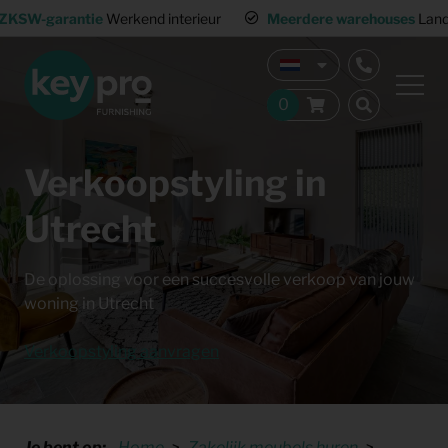
ZKSW-garantie
Werkend interieur
Meerdere warehouses
Land
Verkoopstyling in
Utrecht
De oplossing voor een succesvolle verkoop van jouw
woning in Utrecht
Verkoopstyling aanvragen
Je bent op:
Home
Zakelijk meubels huren