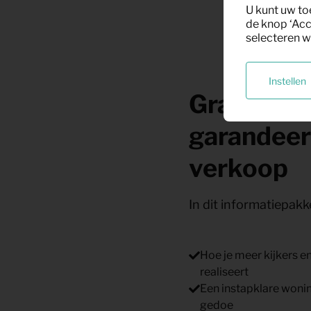
U kunt uw to
de knop ‘Acc
selecteren w
Instellen
Gratis inf
garandeer
verkoop
In dit informatiepakke
Hoe je meer kijkers e
realiseert
Een instapklare wonin
gedoe