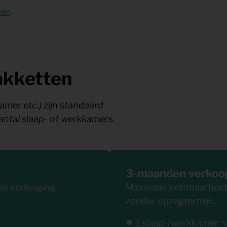
gen
akketten
mer etc.) zijn standaard
aantal slaap- of werkkamers.
3-maanden verkoo
le verlenging.
Maximale zichtbaarheid v
zonder opzegtermijn.
1 slaap-/werkkamer: 