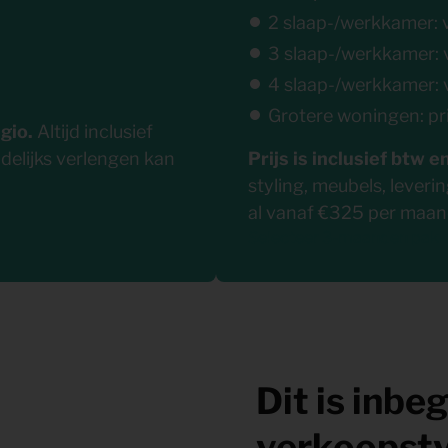
2 slaap-/werkkamer: 
3 slaap-/werkkamer: 
4 slaap-/werkkamer: 
Grotere woningen: pr
egio.
Altijd inclusief
delijks verlengen kan
Prijs is inclusief btw e
styling, meubels, lever
al vanaf €325 per maan
Selecteer 3-maanden pakk
Dit is inbe
verkoopsty