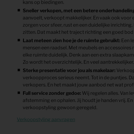
kans op biedingen.
Sneller verkopen, met een betere onderhandelin
aanvoelt, verkoopt makkelijker. En vaak ook voor ee
zorgen voor sfeer, rust en een duidelijke inrichting. 
zitten. Dat maakt het traject richting een goed bod
Laat meteen zien hoe je de ruimte gebruikt
:
Een l
mensen een raadsel. Met meubels en accessoires m
elke ruimte duidelijk. Denk aan een extra slaapkam
Zo wordt het overzichtelijk. En veel aantrekkelijker.
Sterke presentatie voor jou als makelaar:
Verkoops
verkoopproces serieus neemt. Tot in de puntjes. Da
verkopers. En het maakt jouw aanbod net wat profe
Full service zonder gedoe:
Wij regelen alles. Van le
afstemming en ophalen. Jij houdt je handen vrij. En
verkoopstyling gewoon geregeld.
Verkoopstyling aanvragen