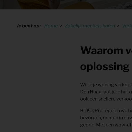
Shop
KeyPro
Offerte aanvragen
Offerte aanvragen
Je bent op:
Home
Zakelijk meubels huren
Verk
Waarom ve
oplossing 
Wil je je woning verkop
Den Haag
laat je je hui
ook een snellere verkoo
Bij KeyPro regelen we he
bezorgen, richten in en 
gedoe. Met een wow-eff