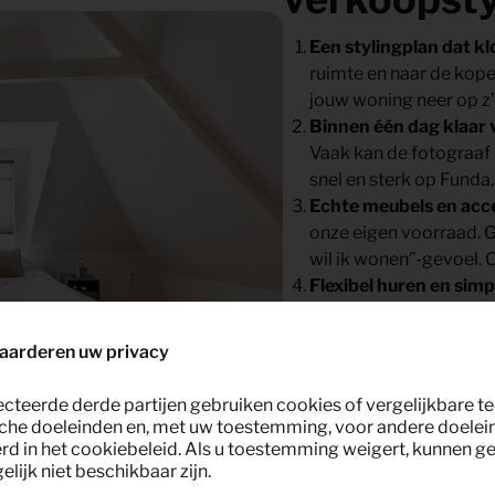
Een stylingplan dat k
ruimte en naar de kope
jouw woning neer op z’n
Binnen één dag klaar 
Vaak kan de fotograaf
snel en sterk op Funda.
Echte meubels en acc
onze eigen voorraad. G
wil ik wonen”-gevoel. O
Flexibel huren en simp
verkoop wat uit? Dan v
passend bij jouw plann
aarderen uw privacy
Alles geregeld met é
het ophalen. En we ste
ecteerde derde partijen gebruiken cookies of vergelijkbare 
is. Jij hoeft alleen de 
che doeleinden en, met uw toestemming, voor andere doelei
Professioneel en circu
rd in het cookiebeleid. Als u toestemming weigert, kunnen g
lijk niet beschikbaar zijn.
onderhouden. Zo kies i