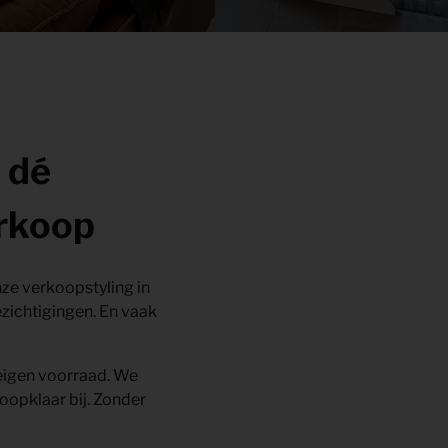
 dé
erkoop
nze
verkoopstyling in
bezichtigingen. En vaak
t eigen voorraad. We
koopklaar bij. Zonder