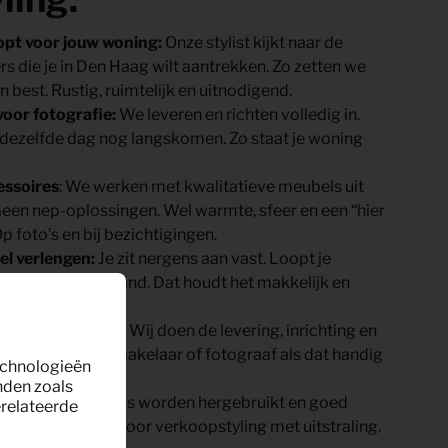
lopt voor jouw woning:
Onze stylist kijkt naar de
rs die je in Den Haag wilt aantrekken. Zo zetten we
 best. Rustig, ruimtelijk en uitnodigend.
voor fotografie:
We leveren en richten volledig in.
 dezelfde dag nog langskomen. Zo staat je woning
essoires
: We werken met kwalitatieve meubels uit
een nep-oplossingen. Wel warmte, sfeer en een “hier
p foto’s en bij bezichtigingen.
el verlengen:
Je zit nergens aan vast. Loopt je
erleng je per maand. Dat houdt het makkelijk en
ing.
én aanspreekpunt
: Wij doen de levering, inrichting en
mmen af met je makelaar of fotograaf als dat handig
technologieën
deur open te doen.
nden zoals
lair
: Onze meubels worden hergebruikt en goed
erelateerde
n je in Den Haag voor verkoopstyling met uitstraling.