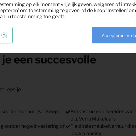
En met impact.
estemming op elk moment vrijelijk geven, weigeren of intrek
epteren’ om toestemming te geven, of de knop 'Instellen' om 
aar u toestemming toe geeft.
Accepteren en d
ormatiepakket: zo
 je een succesvolle
t lees je:
n snellere verhuur/verkoop
Praktische voorbeelden van 
o.a. Verra Makelaars
g zonder hoge investering of
Flexibele meubelverhuur di
jouw planning