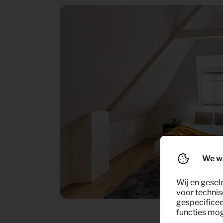
We w
Wij en gesel
voor technis
gespecificee
functies moge