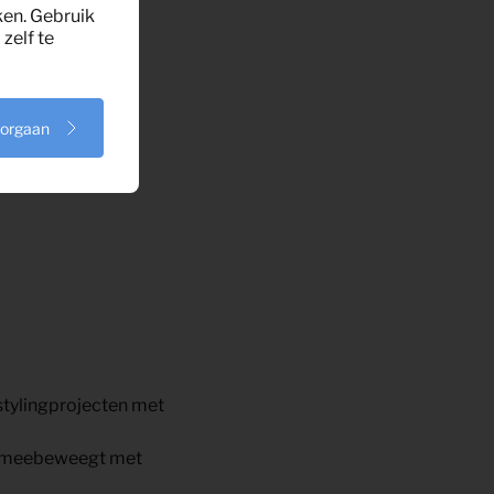
ken. Gebruik
zelf te
oorgaan
stylingprojecten met
e meebeweegt met