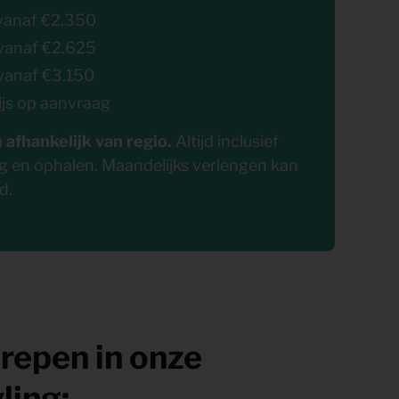
vanaf €2.350
vanaf €2.625
vanaf €3.150
ijs op aanvraag
n afhankelijk van regio.
Altijd inclusief
ing en ophalen. Maandelijks verlengen kan
d.
et
grepen in onze
ling: