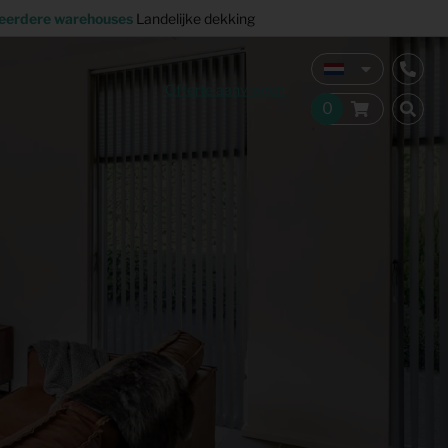
eerdere warehouses
Landelijke dekking
Offerte aanvragen
Verkoopstyling
Horeca inrichting
Studentenhuisvesting
Co-living