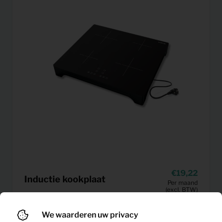
19,22
Inductie kookplaat
Per maand
(excl. BTW)
We waarderen uw privacy