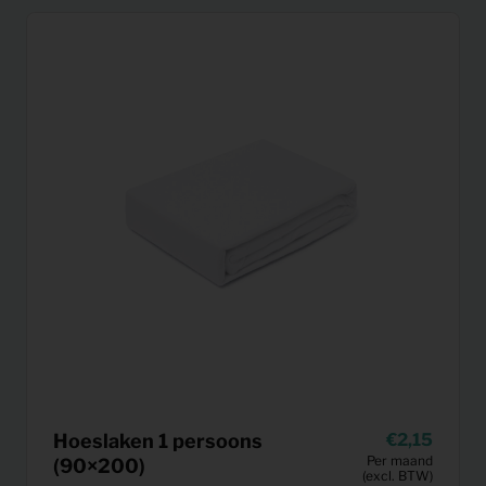
Hoeslaken 1 persoons
2,15
Per maand
(90×200)
(excl. BTW)