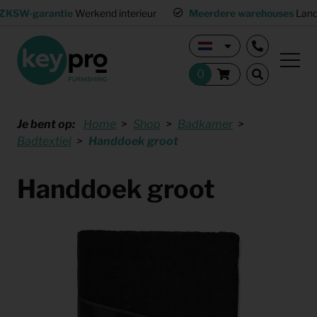
ZKSW-garantie
Werkend interieur
Meerdere warehouses
Land
Je bent op:
Home
Shop
Badkamer
Badtextiel
Handdoek groot
Handdoek groot