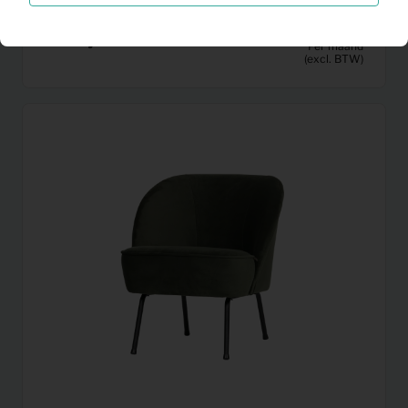
0,14
Ontbijtbord
Per maand
(excl. BTW)