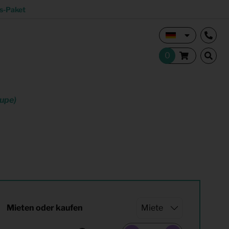
s-Paket
upe)
Vermietungsmakler und Investoren
Studentisches Wohnen
tion
Shop
Mieten oder kaufen