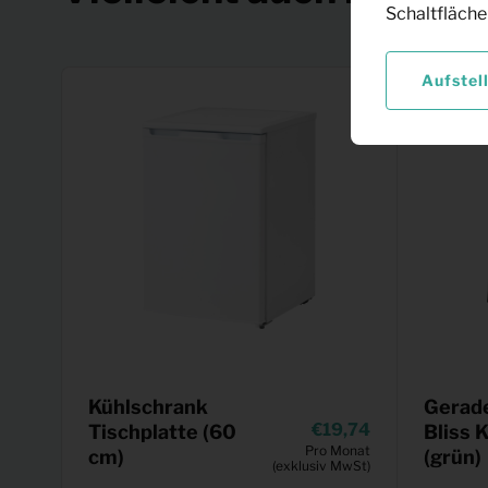
Schaltfläche
Aufstel
Kühlschrank
Gerade
19,74
Tischplatte (60
Bliss 
Pro Monat
cm)
(grün)
(exklusiv MwSt)