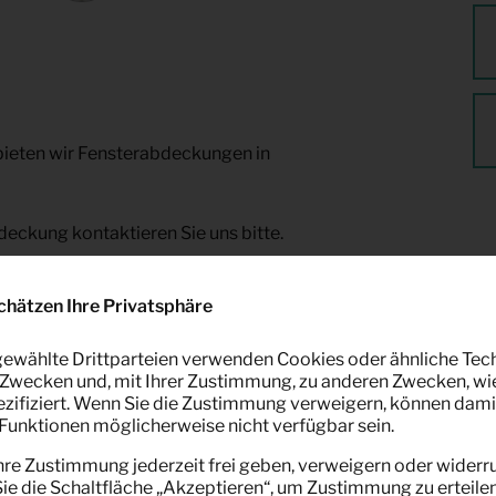
bieten wir Fensterabdeckungen in
eckung kontaktieren Sie uns bitte.
chätzen Ihre Privatsphäre
ewählte Drittparteien verwenden Cookies oder ähnliche Tec
Zwecken und, mit Ihrer Zustimmung, zu anderen Zwecken, wi
pezifiziert. Wenn Sie die Zustimmung verweigern, können dami
unktionen möglicherweise nicht verfügbar sein.
hre Zustimmung jederzeit frei geben, verweigern oder widerru
sant
e die Schaltfläche „Akzeptieren“, um Zustimmung zu erteilen