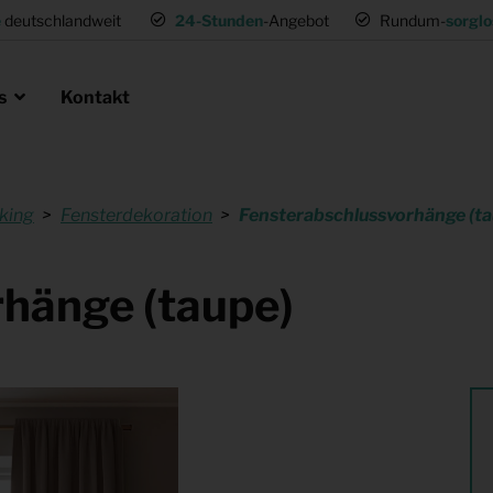
e
deutschlandweit
24-Stunden
-Angebot
Rundum-
sorglo
ns
Kontakt
king
Fensterdekoration
Fensterabschlussvorhänge (ta
en als Profi
ie
 Umsetzwohnung
Mietmöbel für Expat Mitarbeiter
hänge (taupe)
für Gastronomie
Musterwohnungen
tung
Einrichtung für (Fernseh) Produk
ng