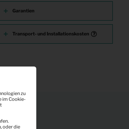
Garantien
Transport- und Installationskosten
hnologien zu
e im Cookie-
t
fen.
, oder die