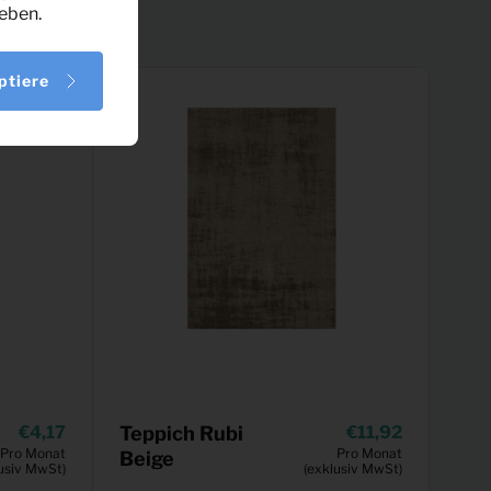
eben.
ptiere
4,17
Teppich Rubi
11,92
Pro Monat
Pro Monat
Beige
usiv MwSt)
(exklusiv MwSt)