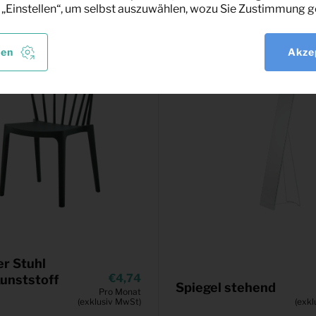
 „Einstellen“, um selbst auszuwählen, wozu Sie Zustimmung g
len
Akze
r Stuhl
4,74
Kunststoff
Spiegel stehend
Pro Monat
(exklusiv MwSt)
(exkl