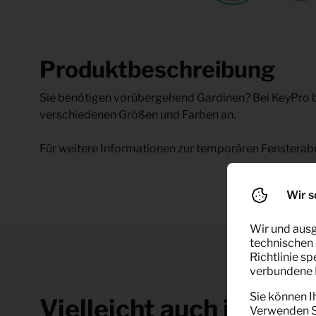
Produktbeschreibung
Sie benötigen vorübergehend Gardinen? Bei KeyPro 
verschiedenen Größen und Farben an.
Für weitere Informationen zur temporären Fensterabd
Wir s
Wir und ausg
technischen 
Richtlinie s
verbundene F
Sie können I
Vielleicht auch interes
Verwenden Si