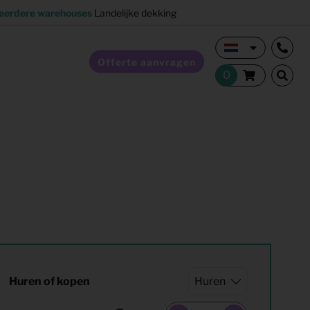
eerdere warehouses
Landelijke dekking
Offerte aanvragen
Verkoopstyling
Horeca inrichting
Studentenhuisvesting
Co-living
Huren of kopen