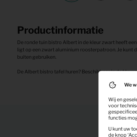
Productinformatie
De ronde tuin bistro Albert in de kleur zwart heeft ee
ligt op een zwart aluminium roosterpatroon. Je kunt d
buiten gebruiken.
De Albert bistro tafel huren? Beschikbaar in de kleur
We w
Wij en gesel
voor technis
gespecificee
functies moge
U kunt uw to
de knop ‘Acc