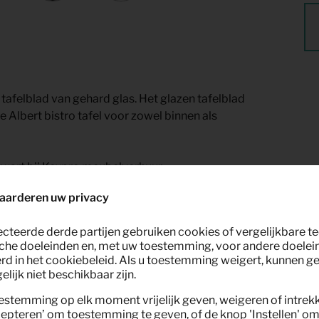
n tafelblad van gehard glas. Het glazen tafelblad
e Albert bistro tafel voor zowel binnen als
 zwart bij Keypro meubelverhuur.
aarderen uw privacy
ecteerde derde partijen gebruiken cookies of vergelijkbare 
che doeleinden en, met uw toestemming, voor andere doelei
rd in het cookiebeleid. Als u toestemming weigert, kunnen g
lijk niet beschikbaar zijn.
estemming op elk moment vrijelijk geven, weigeren of intrek
epteren’ om toestemming te geven, of de knop 'Instellen' om 