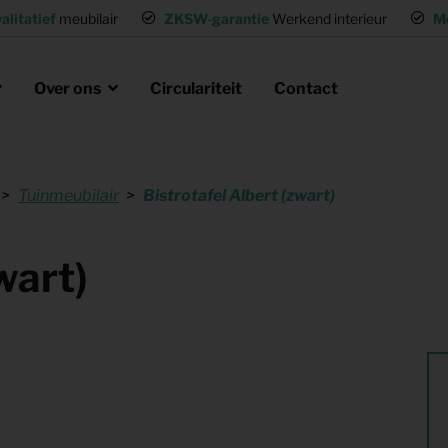
alitatief
meubilair
ZKSW-garantie
Werkend interieur
M
Over ons
Circulariteit
Contact
Tuinmeubilair
Bistrotafel Albert (zwart)
eubels huren
ak
laire missie
g of wisselwoning
Opvanglocaties inrichten
wart)
neel huisvesten
Woning gemeubileerd verhuren
gen
Flexwoning inrichten
hting
Inrichting voor (tv) productie