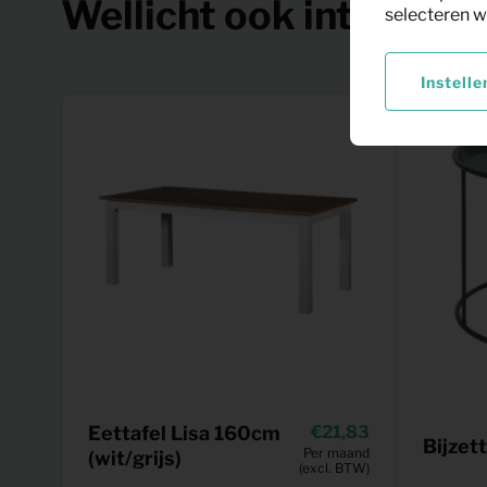
Wellicht ook interessa
selecteren w
Instelle
Eettafel Lisa 160cm
21,83
Bijzett
Per maand
(wit/grijs)
(excl. BTW)