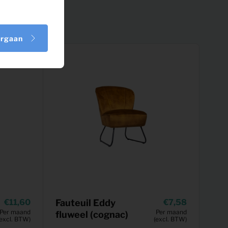
orgaan
11,60
Fauteuil Eddy
7,58
Per maand
Per maand
fluweel (cognac)
(excl. BTW)
(excl. BTW)