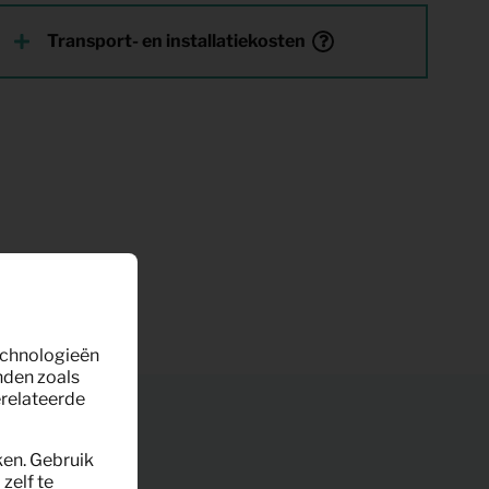
Transport- en installatiekosten
technologieën
nden zoals
erelateerde
ken. Gebruik
zelf te