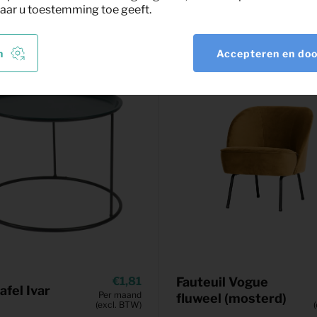
nt
aar u toestemming toe geeft.
n
Accepteren en do
1,81
Fauteuil Vogue
afel Ivar
Per maand
fluweel (mosterd)
(excl. BTW)