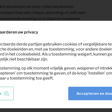
 Het aluminium uit onze collecties kennen
minium item een chique uitstraling of zelfs een
osiewerende werking en is daarom eveneens
aarderen uw privacy
ecteerde derde partijen gebruiken cookies of vergelijkbare 
che doeleinden en, met uw toestemming, voor andere doelei
rd in het cookiebeleid. Als u toestemming weigert, kunnen g
lijk niet beschikbaar zijn.
estemming op elk moment vrijelijk geven, weigeren of intrek
epteren’ om toestemming te geven, of de knop 'Instellen' om 
aar u toestemming toe geeft.
handeld en vragen dus niet om een
choon te houden met een lichtvochtige doek,
loos resultaat.
n
Accepteren en do