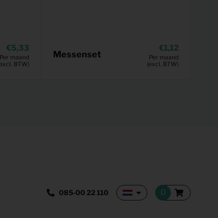
5,33
1,12
Messenset
Per maand
Per maand
(excl. BTW)
(excl. BTW)
085-00 22 110