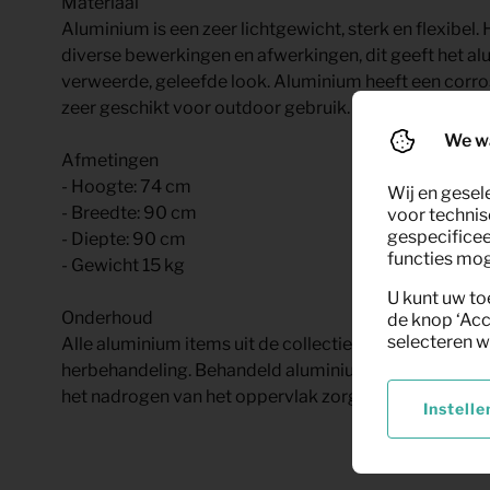
Materiaal
Aluminium is een zeer lichtgewicht, sterk en flexibel.
diverse bewerkingen en afwerkingen, dit geeft het alu
verweerde, geleefde look. Aluminium heeft een corr
zeer geschikt voor outdoor gebruik.
We w
Afmetingen
- Hoogte: 74 cm
Wij en gesel
- Breedte: 90 cm
voor technis
gespecificee
- Diepte: 90 cm
functies moge
- Gewicht 15 kg
U kunt uw to
Onderhoud
de knop ‘Acc
selecteren w
Alle aluminium items uit de collectie zijn grondig be
herbehandeling. Behandeld aluminium is eenvoudig s
het nadrogen van het oppervlak zorgt voor een streep
Instelle