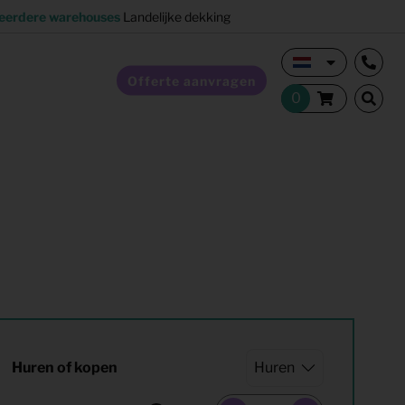
eerdere warehouses
Landelijke dekking
Offerte aanvragen
Verkoopstyling
Horeca inrichting
Studentenhuisvesting
Co-living
Huren of kopen