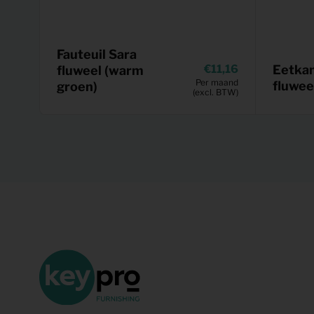
Fauteuil Sara
11,16
Eetkam
fluweel (warm
Per maand
fluwee
groen)
(excl. BTW)