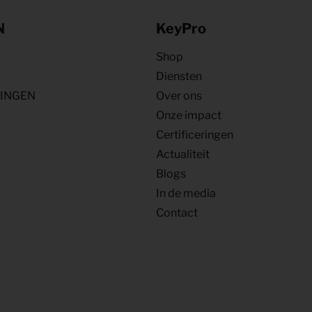
N
KeyPro
Shop
Diensten
NINGEN
Over ons
Onze impact
Certificeringen
Actualiteit
Blogs
In de media
Contact