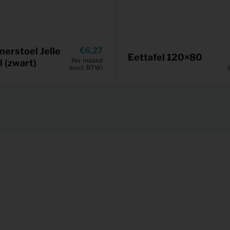
erstoel Jelle
6,27
Eettafel 120×80
Per maand
l (zwart)
(excl. BTW)