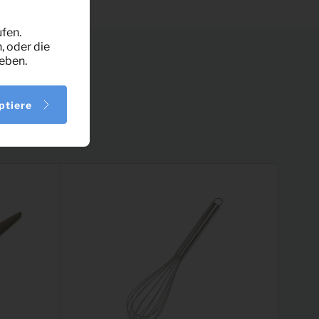
fen.
, oder die
eben.
ptiere