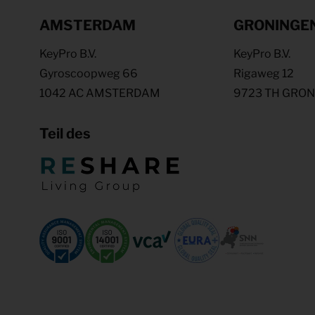
AMSTERDAM
GRONINGE
KeyPro B.V.
KeyPro B.V.
Gyroscoopweg 66
Rigaweg 12
1042 AC AMSTERDAM
9723 TH GRO
Teil des