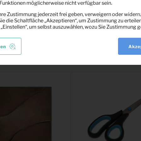
unktionen möglicherweise nicht verfügbar sein.
hre Zustimmung jederzeit frei geben, verweigern oder widerru
e die Schaltfläche „Akzeptieren“, um Zustimmung zu erteilen
 „Einstellen“, um selbst auszuwählen, wozu Sie Zustimmung g
sant
len
Akze