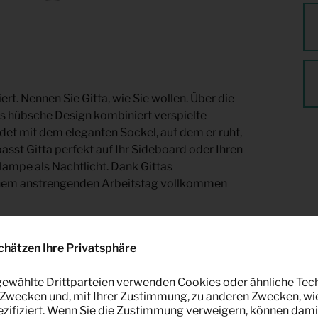
ert. Nennen Sie Gitta, wie Sie wollen. Über die
ses hübsche Design kombiniert verspielte
et mit dem eleganten Sockel, auf dem er ruht,
asst Gitta perfekt auf Ihr Sideboard oder Ihren
ampe als Nachtlicht. Dank Gittas
inem anstrengenden Arbeitstag vollkommen
bei Keypro Möbelverleih.
chätzen Ihre Privatsphäre
e Version)
ewählte Drittparteien verwenden Cookies oder ähnliche Tec
Zwecken und, mit Ihrer Zustimmung, zu anderen Zwecken, wi
pezifiziert. Wenn Sie die Zustimmung verweigern, können dami