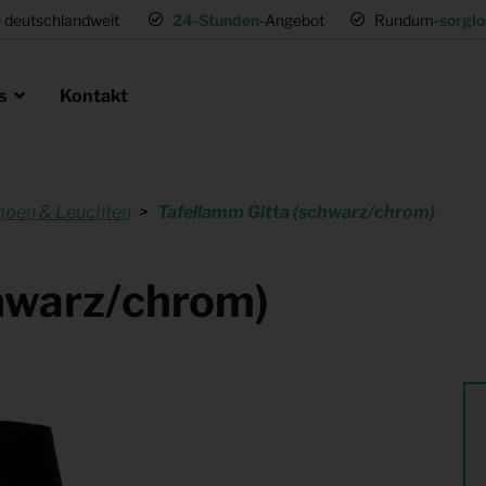
e
deutschlandweit
24-Stunden
-Angebot
Rundum-
sorglo
ns
Kontakt
pen & Leuchten
Tafellamm Gitta (schwarz/chrom)
en als Profi
ie
 Umsetzwohnung
Mietmöbel für Expat Mitarbeiter
chwarz/chrom)
für Gastronomie
Musterwohnungen
tung
Einrichtung für (Fernseh) Produk
ng