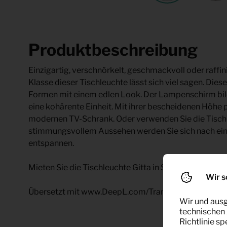
Produktbeschreibung
Einzigartig, verschnörkelt, geschmackvoll oder raffini
Klasse dieser Tischleuchte lässt sich viel sagen. Die
Formen mit einem edlen Look. Der Lampenschirm bild
eine kohärente Einheit. Mit ihrer bescheidenen Höhe p
modernen TV-Schrank. Oder verwenden Sie die Tischl
stimmungsvollem Aussehen werden Sie sich nach e
entspannen.
Mieten Sie die Tischleuchte Gitta in Schwarz/Chrom 
Wir s
Übersetzt mit www.DeepL.com/Translator (kostenlos
Wir und ausg
technischen 
Richtlinie s