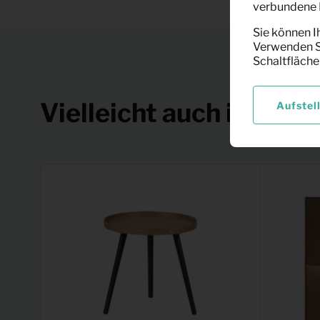
verbundene F
Sie können I
Verwenden Si
Schaltfläche
Vielleicht auch interes
Aufstel