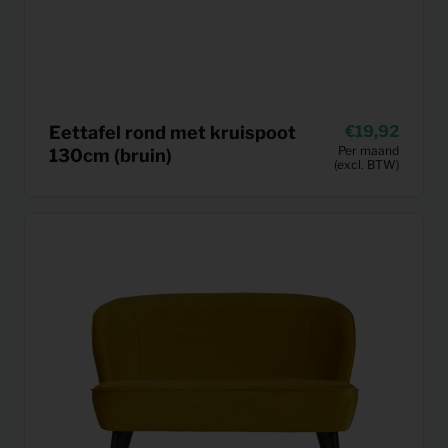
Eettafel rond met kruispoot
19,92
Per maand
130cm (bruin)
(excl. BTW)