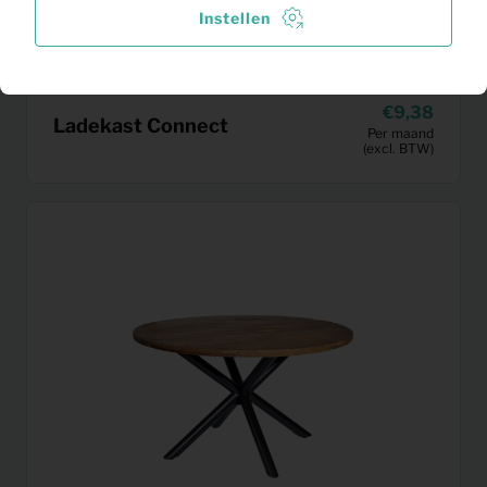
Instellen
9,38
Ladekast Connect
Per maand
(excl. BTW)