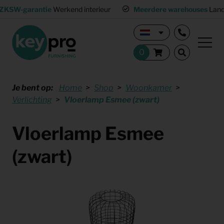
ZKSW-garantie
Werkend interieur
Meerdere warehouses
Land
Je bent op:
Home
Shop
Woonkamer
Verlichting
Vloerlamp Esmee (zwart)
Vloerlamp Esmee
(zwart)