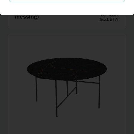
Bijzettafel Position (antiek
3,28
Per maand
messing)
(excl. BTW)