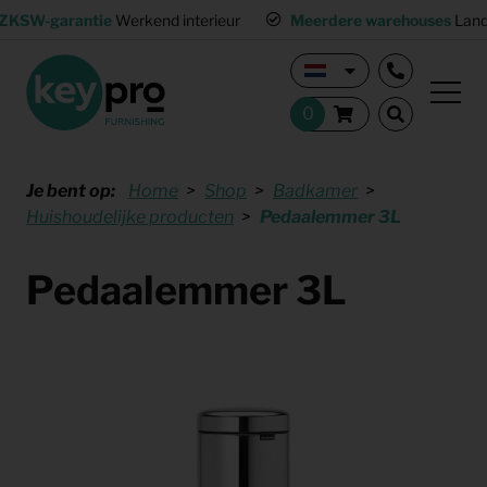
ZKSW-garantie
Werkend interieur
Meerdere warehouses
Land
Je bent op:
Home
Shop
Badkamer
Huishoudelijke producten
Pedaalemmer 3L
Pedaalemmer 3L