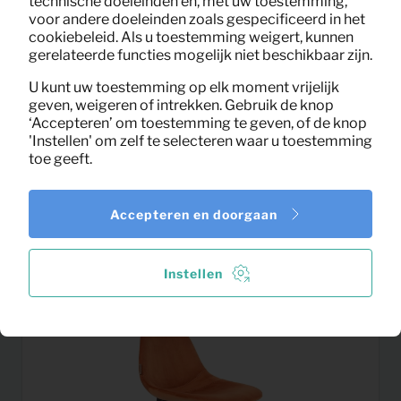
technische doeleinden en, met uw toestemming,
voor andere doeleinden zoals gespecificeerd in het
cookiebeleid. Als u toestemming weigert, kunnen
gerelateerde functies mogelijk niet beschikbaar zijn.
U kunt uw toestemming op elk moment vrijelijk
geven, weigeren of intrekken. Gebruik de knop
‘Accepteren’ om toestemming te geven, of de knop
'Instellen' om zelf te selecteren waar u toestemming
toe geeft.
9,54
Accepteren en doorgaan
Bureau Ogi A 140×70 (wit)
Per maand
(excl. BTW)
Instellen