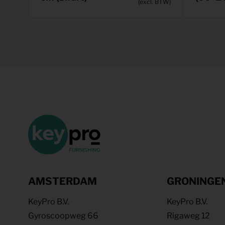
(excl. BTW)
AMSTERDAM
GRONINGE
KeyPro B.V.
KeyPro B.V.
Gyroscoopweg 66
Rigaweg 12