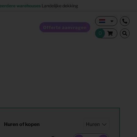
eerdere warehouses
Landelijke dekking
Offerte aanvragen
Verkoopstyling
Horeca inrichting
Studentenhuisvesting
Co-living
Huren of kopen