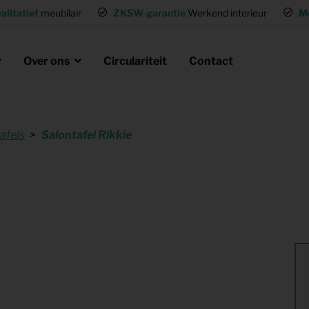
alitatief
meubilair
ZKSW-garantie
Werkend interieur
M
Over ons
Circulariteit
Contact
afels
Salontafel Rikkie
eubels huren
ak
laire missie
g of wisselwoning
Opvanglocaties inrichten
neel huisvesten
Woning gemeubileerd verhuren
gen
Flexwoning inrichten
hting
Inrichting voor (tv) productie