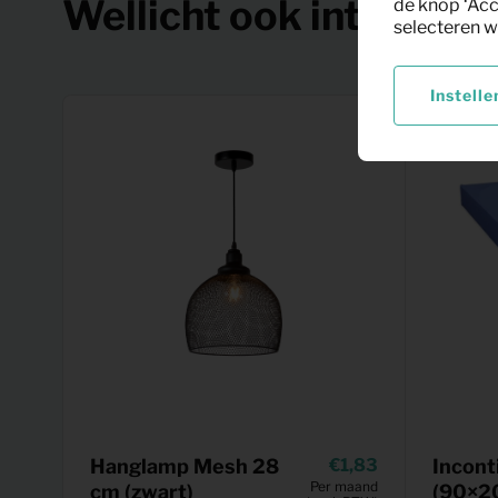
Wellicht ook interessa
de knop ‘Acc
selecteren w
Instelle
Hanglamp Mesh 28
1,83
Incont
Per maand
cm (zwart)
(90×2