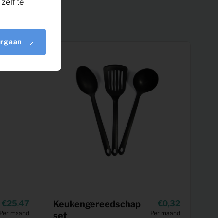
zelf te
orgaan
25,47
Keukengereedschap
0,32
Per maand
Per maand
set