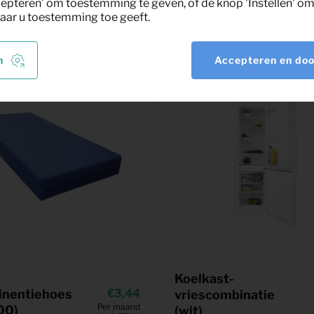
nt
epteren’ om toestemming te geven, of de knop 'Instellen' om 
aar u toestemming toe geeft.
n
Accepteren en do
Koelkast-
inentiehoes
3,44
vriescombinatie
Per maand
00)
(wit)