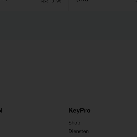
(excl. BTW)
N
KeyPro
Shop
Diensten