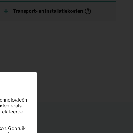
Transport- en installatiekosten
technologieën
nden zoals
erelateerde
ken. Gebruik