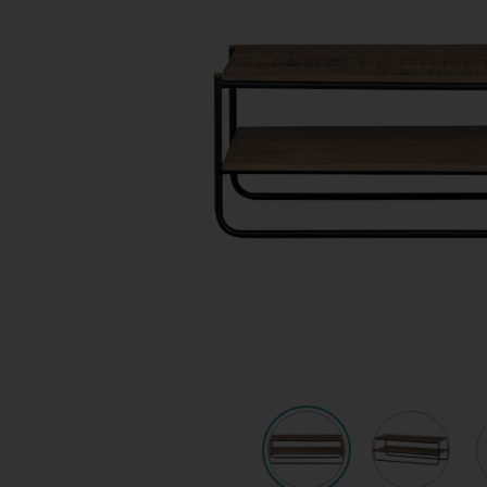
Shop
KeyPro
Offerte aanvragen
Offerte aanvragen