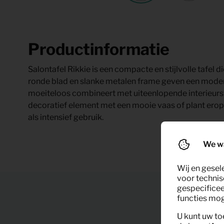
Productinformatie
Salontafel Rikkie is een compacte en stijlvolle tafel di
ronde blad en slanke metalen frame geven een moderne
moeiteloos combineert met uiteenlopende interieurstijle
decoratief element met een mooie vaas of plant erop. S
als intensief gebruik.
We w
Wij en gesel
voor technis
gespecificee
functies moge
U kunt uw to