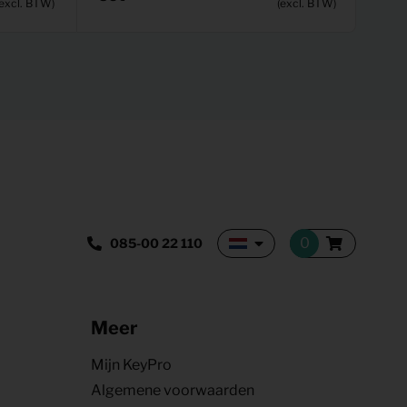
(excl. BTW)
(excl. BTW)
085-00 22 110
Meer
Mijn KeyPro
Algemene voorwaarden