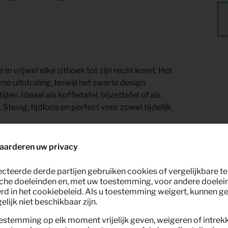
e in vrijwel elke zithoek tot zijn recht komt. Het
 uitstraling, terwijl het zwarte design
n. Ideaal als koffietafel, bijzettafel of als
tevig, tijdloos en perfect voor zowel tijdelijk
aarderen uw privacy
ecteerde derde partijen gebruiken cookies of vergelijkbare 
che doeleinden en, met uw toestemming, voor andere doelei
rd in het cookiebeleid. Als u toestemming weigert, kunnen g
lijk niet beschikbaar zijn.
estemming op elk moment vrijelijk geven, weigeren of intrek