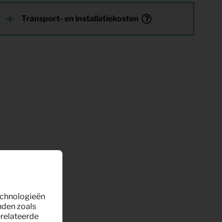
Transport- en installatiekosten
technologieën
nden zoals
erelateerde