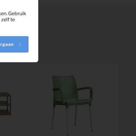
ken. Gebruik
zelf te
orgaan