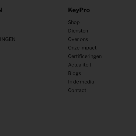
N
KeyPro
Shop
Diensten
NINGEN
Over ons
Onze impact
Certificeringen
Actualiteit
Blogs
In de media
Contact