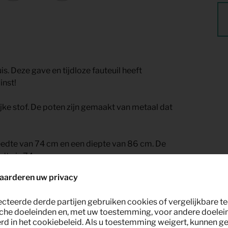
uis. Deze gave en tijdloze fauteuil heeft
inst!
ijke stof. De poten zijn gemaakt van metaal dat
eedte van 74 cm en een diepte van 86 cm. De
edte is 74 cm.
aarderen uw privacy
ij Keypro meubelverhuur.
ecteerde derde partijen gebruiken cookies of vergelijkbare 
che doeleinden en, met uw toestemming, voor andere doelei
rd in het cookiebeleid. Als u toestemming weigert, kunnen g