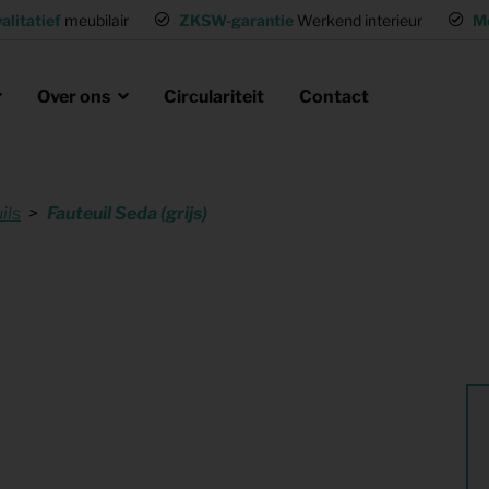
alitatief
meubilair
ZKSW-garantie
Werkend interieur
M
Over ons
Circulariteit
Contact
ils
Fauteuil Seda (grijs)
eubels huren
ak
laire missie
g of wisselwoning
Opvanglocaties inrichten
neel huisvesten
Woning gemeubileerd verhuren
gen
Flexwoning inrichten
hting
Inrichting voor (tv) productie