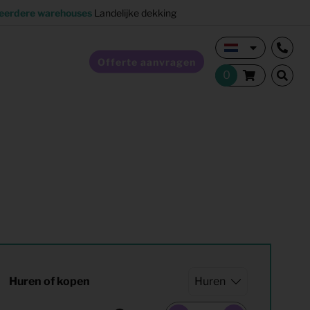
eerdere warehouses
Landelijke dekking
Offerte aanvragen
Verkoopstyling
Horeca inrichting
Studentenhuisvesting
Co-living
Huren of kopen