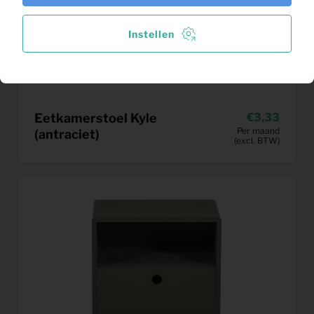
Instellen
Eetkamerstoel Kyle
3,33
Per maand
(antraciet)
(excl. BTW)