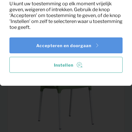
U kunt uw toestemming op elk moment vrijelijk
geven, weigeren of intrekken. Gebruik de knop
12,50
Schilderij Kleurrijk (90×140)
‘Accepteren’ om toestemming te geven, of de knop
Per maand
(excl. BTW)
'Instellen' om zelf te selecteren waar u toestemming
toe geeft.
Accepteren en doorgaan
Instellen