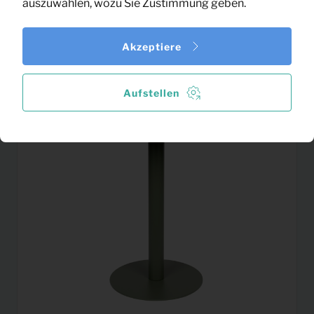
auszuwählen, wozu Sie Zustimmung geben.
Induktionskochplatte
19,22
Pro Monat
(schwarz)
Akzeptiere
(exklusiv MwSt)
Aufstellen