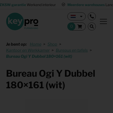
ZKSW-garantie
Werkend interieur
Meerdere warehouses
Land
Je bent op:
Home
Shop
Kantoor en Werkkamer
Bureaus en tafels
Bureau Ogi Y Dubbel 180×161 (wit)
Bureau Ogi Y Dubbel
180×161 (wit)