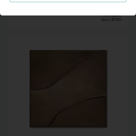
3,83
Nachtkast Porta
Per maand
(excl. BTW)