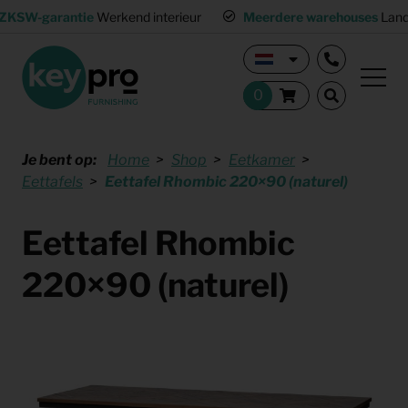
ZKSW-garantie
Werkend interieur
Meerdere warehouses
Land
Je bent op:
Home
Shop
Eetkamer
Eettafels
Eettafel Rhombic 220×90 (naturel)
Eettafel Rhombic
220×90 (naturel)