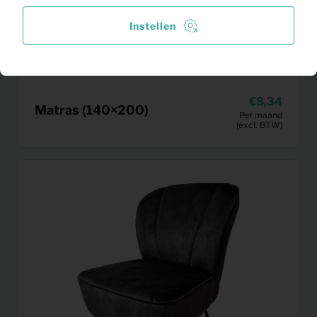
Instellen
8,34
Matras (140×200)
Per maand
(excl. BTW)