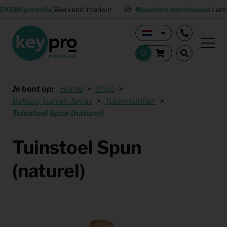
ZKSW-garantie
Werkend interieur
Meerdere warehouses
Land
Je bent op:
Home
Shop
Balkon, Tuin en Terras
Tuinmeubilair
Tuinstoel Spun (naturel)
Tuinstoel Spun
(naturel)