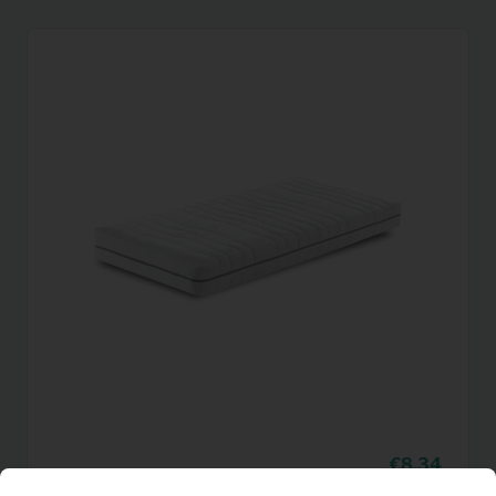
8,34
Matras (140×200)
Per maand