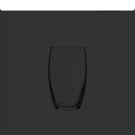
Eetkamerstoel Eljas (groen)
Per maand
(excl. BTW)