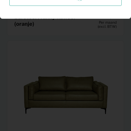
Barstoel Franky fluweel
12,41
Per maand
(oranje)
(excl. BTW)