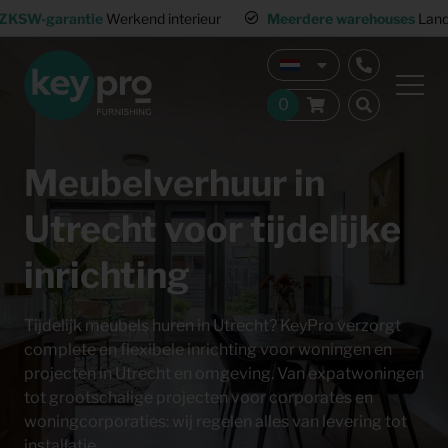
ZKSW-garantie
Werkend interieur
Meerdere warehouses
Land
Meubelverhuur in
Utrecht voor tijdelijke
inrichting
Tijdelijk meubels huren in Utrecht? KeyPro verzorgt
complete en flexibele inrichting voor woningen en
projecten in Utrecht en omgeving. Van expatwoningen
tot grootschalige projecten voor corporates en
woningcorporaties: wij regelen alles van levering tot
installatie.