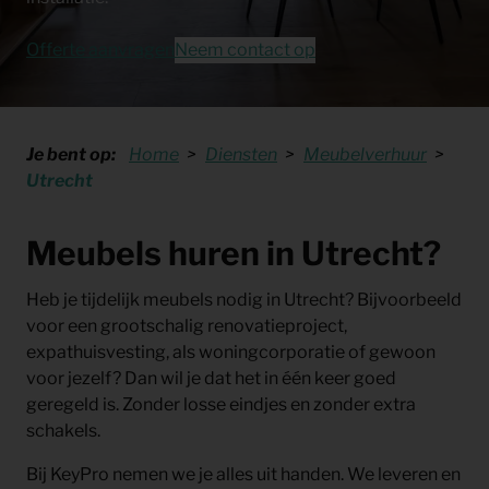
Offerte aanvragen
Neem contact op
Je bent op:
Home
Diensten
Meubelverhuur
Utrecht
Meubels huren in Utrecht?
Heb je tijdelijk meubels nodig in
Utrecht
? Bijvoorbeeld
voor een grootschalig renovatieproject,
expathuisvesting, als woningcorporatie of gewoon
voor jezelf? Dan wil je dat het in één keer goed
geregeld is. Zonder losse eindjes en zonder extra
schakels.
Bij KeyPro nemen we je alles uit handen. We leveren en