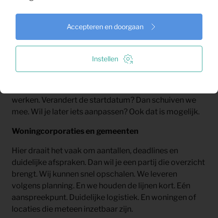
gebruik. Van één appartement tot een hele reeks
woningen.
Accepteren en doorgaan
Expats en multinationals
Iemand komt aan en moet direct kunnen wonen.
Instellen
Zonder losse bestellingen. Zonder montage-ellende.
Wij leveren een complete, instapklare inrichting. Met
alles wat nodig is om comfortabel te wonen en te
werken. Verandert de startdatum? Dan schuiven we
mee. Wil je later iets aanpassen? Ook dat is mogelijk.
Woningcorporaties en gemeenten
Hier draait het vaak om aantallen, deadlines en
duidelijke afspraken. Dan wil je een partij die overzicht
brengt. Wij kunnen snel opschalen. We leveren
volgens planning. En we houden de lijnen kort. Eén
aanspreekpunt. Duidelijke logistiek. En woningen of
locaties die meteen inzetbaar zijn.