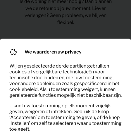
Is de woning niet meer nodig? Dan plannen
we de retour op jouw moment. Liever
verlengen? Geen probleem, we blijven
flexibel.
Offerte aanvragen
We waarderen uw privacy
Wij en geselecteerde derde partijen gebruiken
cookies of vergelijkbare technologieën voor
Meubelverhuur in Utrecht
technische doeleinden en, met uw toestemming,
voor andere doeleinden zoals gespecificeerd in het
cookiebeleid. Als u toestemming weigert, kunnen
voor jouw situatie
gerelateerde functies mogelijk niet beschikbaar zijn.
Elke woning vraagt iets anders. En elke planning ook.
U kunt uw toestemming op elk moment vrijelijk
geven, weigeren of intrekken. Gebruik de knop
Daarom houden we meubelverhuur in Utrecht graag
‘Accepteren’ om toestemming te geven, of de knop
helder en simpel. Jij schetst de situatie. Wij regelen een
'Instellen' om zelf te selecteren waar u toestemming
inrichting die klopt. Praktisch. Netjes. Klaar voor
toe geeft.