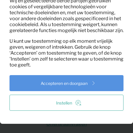
Wij en geselecteerde derde partijen gebruiken
cookies of vergelijkbare technologieën voor
technische doeleinden en, met uw toestemming,
voor andere doeleinden zoals gespecificeerd in het
cookiebeleid. Als u toestemming weigert, kunnen
gerelateerde functies mogelijk niet beschikbaar zijn.
U kunt uw toestemming op elk moment vrijelijk
geven, weigeren of intrekken. Gebruik de knop
‘Accepteren’ om toestemming te geven, of de knop
Klaar? Dan halen we het
'Instellen' om zelf te selecteren waar u toestemming
op
toe geeft.
Is de woning niet meer nodig? Dan plannen
Accepteren en doorgaan
we de retour op jouw moment. Liever
verlengen? Geen probleem, we blijven
flexibel.
Instellen
Offerte aanvragen