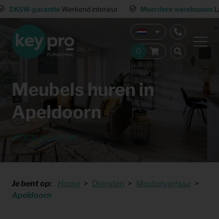
ZKSW-garantie
Werkend interieur
Meerdere warehouses
Land
Meubels huren in
Apeldoorn
Offerte aanvragen
Je bent op:
Home
Diensten
Meubelverhuur
Apeldoorn