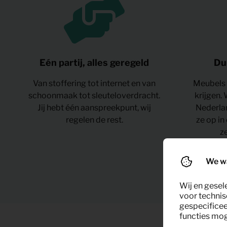
Eén partij, alles geregeld
Du
Van stoffering tot internet en van
Meubels 
schoonmaak tot sleuteloverdracht.
krijgen.
Jij hebt één aanspreekpunt, wij
Nederla
regelen de rest.
ze op in
z
We w
Wij en gesel
voor technis
gespecificee
functies moge