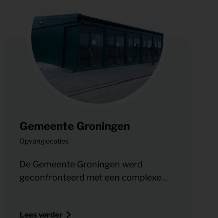
Gemeente Groningen
Opvanglocaties
De Gemeente Groningen werd
geconfronteerd met een complexe
uitdaging bij het opzetten van een
tijdelijke opvanglocatie voor
Lees verder
Oekraïense vluchtelingen. Het project