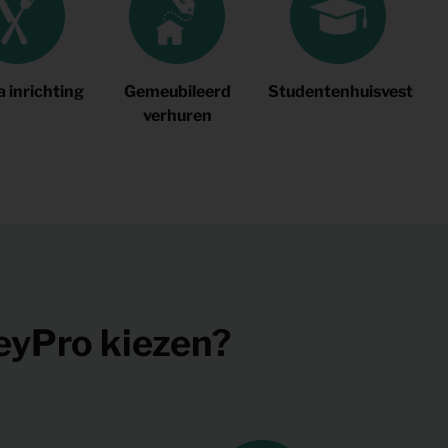
 inrichting
Gemeubileerd
Studentenhuisvesting
Ka
verhuren
eyPro kiezen?