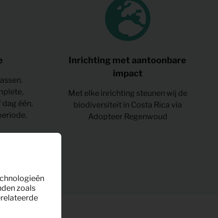
e
Inrichting met aantoonbare
impact
wassen.
plete,
Met elke inrichting steunen wij de
 dag één,
biodiversiteit in Costa Rica via
periode.
Adopteer Regenwoud
technologieën
nden zoals
erelateerde