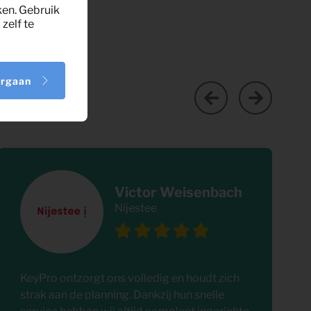
ken. Gebruik
zelf te
orgaan
Victor Weisenbach
Nijestee
KeyPro ontzorgt ons volledig en houdt zich
strak aan de planning. Dankzij hun snelle