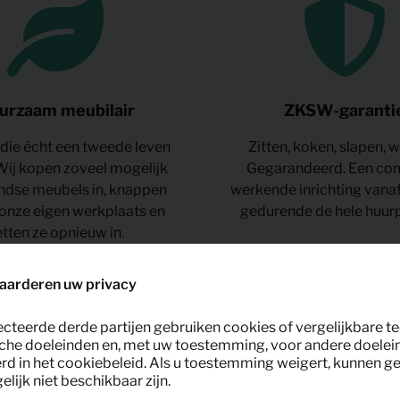
urzaam meubilair
ZKSW-garanti
die écht een tweede leven
Zitten, koken, slapen, 
 Wij kopen zoveel mogelijk
Gegarandeerd. Een com
ndse meubels in, knappen
werkende inrichting vanaf
 onze eigen werkplaats en
gedurende de hele huur
etten ze opnieuw in.
aarderen uw privacy
ecteerde derde partijen gebruiken cookies of vergelijkbare 
che doeleinden en, met uw toestemming, voor andere doelei
rd in het cookiebeleid. Als u toestemming weigert, kunnen g
lijk niet beschikbaar zijn.