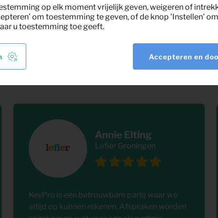
estemming op elk moment vrijelijk geven, weigeren of intrek
epteren’ om toestemming te geven, of de knop 'Instellen' om 
aar u toestemming toe geeft.
n ons vinden
n
Accepteren en do
opdrachtgevers. Superservice,
er enkele reviews.
Annie Elting
Lefier Groningen
KeyPro is een betrouwbare partij waar we
altijd op kunnen rekenen. Afspraken worden