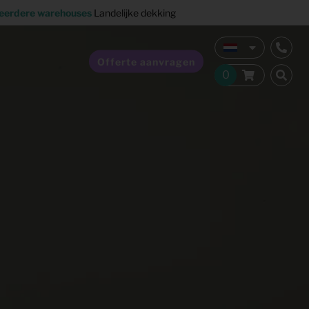
eerdere warehouses
Landelijke dekking
Offerte aanvragen
Verkoopstyling
Horeca inrichting
Studentenhuisvesting
Co-living