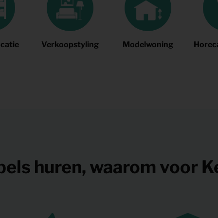
catie
Verkoopstyling
Modelwoning
Horeca
ubels huren, waarom voor K