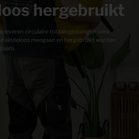
eloos hergebruikt
 leveren circulaire totaaloplossingen voor
 die eindeloos meegaan en hergebruikt worden.
urzaam.