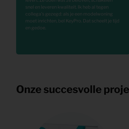
levert. Ze doen wat ze beloven, schakelen
snel en leveren kwaliteit. Ik heb al tegen
collega’s gezegd: als je een modelwoning
moet inrichten, bel KeyPro. Dat scheelt je tijd
en gedoe.
Onze succesvolle proj