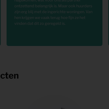
nagekomen, wat voor ons als partner
ontzettend belangrijk is. Maar ook huurders
zijn erg blij met de ingerichte woningen. Van
hen krijgen we vaak terug hoe fijn ze het
vinden dat dit zo geregeld is.
ecten