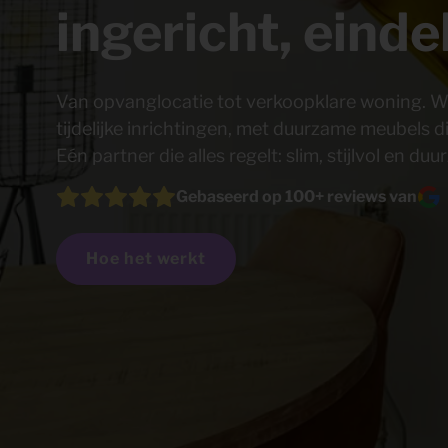
Shop
ingericht, eind
KeyPro
Offerte aanvragen
Offerte aanvragen
Van opvanglocatie tot verkoopklare woning. We
tijdelijke inrichtingen, met duurzame meubels
Eén partner die alles regelt: slim, stijlvol en du
Gebaseerd op 100+ reviews van
Hoe het werkt