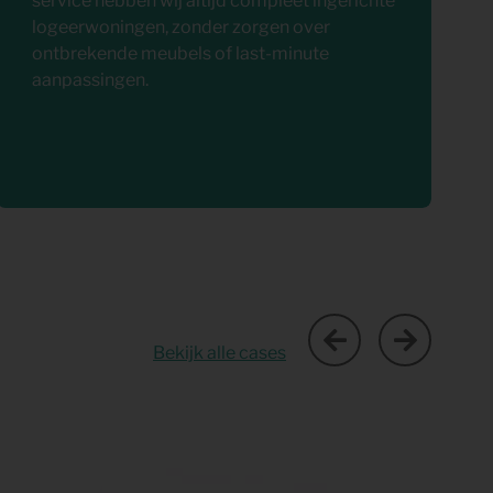
service hebben wij altijd compleet ingerichte
logeerwoningen, zonder zorgen over
ontbrekende meubels of last-minute
aanpassingen.
Bekijk alle cases