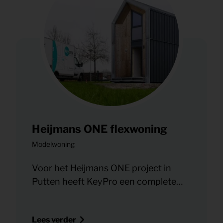
Heijmans ONE flexwoning
Modelwoning
Voor het Heijmans ONE project in
Putten heeft KeyPro een complete
modelwoning ingericht die de
mogelijkheden van deze innovatieve
Lees verder
flexwoningen optimaal laat zien. De