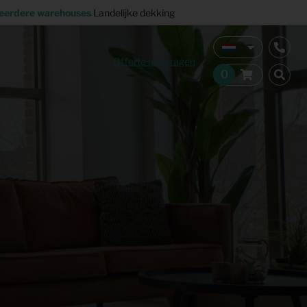
eerdere warehouses
Landelijke dekking
Offerte aanvragen
Verkoopstyling
Horeca inrichting
Studentenhuisvesting
Co-living