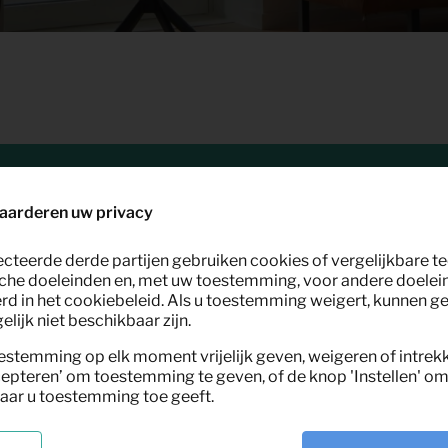
aarderen uw privacy
ecteerde derde partijen gebruiken cookies of vergelijkbare 
che doeleinden en, met uw toestemming, voor andere doelei
Geen resultaten
rd in het cookiebeleid. Als u toestemming weigert, kunnen g
lijk niet beschikbaar zijn.
Er zijn geen resultaten gevonden met deze zoekterm.
estemming op elk moment vrijelijk geven, weigeren of intrek
Voor vragen kun je contact met ons opnemen via de
epteren’ om toestemming te geven, of de knop 'Instellen' om 
contactpagina.
aar u toestemming toe geeft.
Neem direct contact op