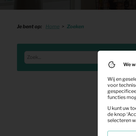
Shop
KeyPro
Offerte aanvragen
Offerte aanvragen
Je bent op:
Home
Zoeken
We w
Wij en gesel
voor technis
gespecificee
functies moge
U kunt uw to
de knop ‘Acc
selecteren w