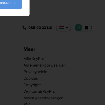
oorgaan
085-00 22 110
Meer
Mijn KeyPro
Algemene voorwaarden
Privacybeleid
Cookies
Copyright
Werken bij KeyPro
Meest gestelde vragen
SNN