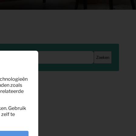
Zoeken
technologieën
nden zoals
erelateerde
ken. Gebruik
zelf te