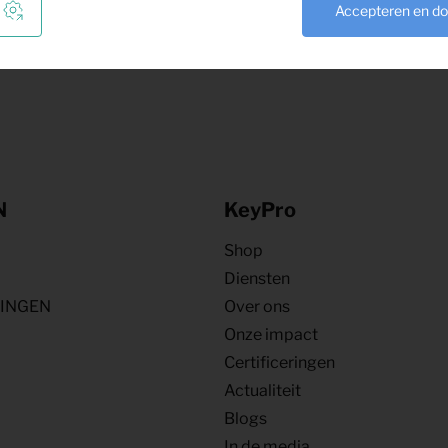
Accepteren en d
N
KeyPro
Shop
Diensten
NINGEN
Over ons
Onze impact
Certificeringen
Actualiteit
Blogs
In de media