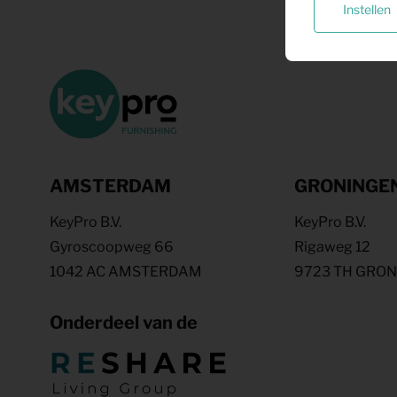
Instellen
AMSTERDAM
GRONINGE
KeyPro B.V.
KeyPro B.V.
Gyroscoopweg 66
Rigaweg 12
1042 AC AMSTERDAM
9723 TH GRO
Onderdeel van de