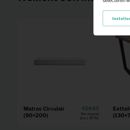
selecteren w
Instelle
Matras Circulair
24,63
Eettaf
Per maand
(90×200)
(130×
(excl. BTW)