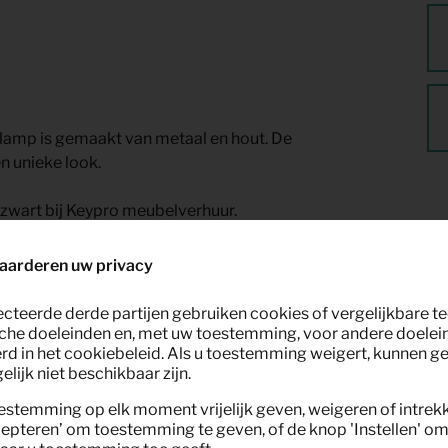
erlamp is gemaakt van metaal en hout. De
n unieke look.
zwart bij Keypro meubelverhuur.
aarderen uw privacy
ecteerde derde partijen gebruiken cookies of vergelijkbare 
che doeleinden en, met uw toestemming, voor andere doelei
rd in het cookiebeleid. Als u toestemming weigert, kunnen g
lijk niet beschikbaar zijn.
estemming op elk moment vrijelijk geven, weigeren of intrek
nt
epteren’ om toestemming te geven, of de knop 'Instellen' om 