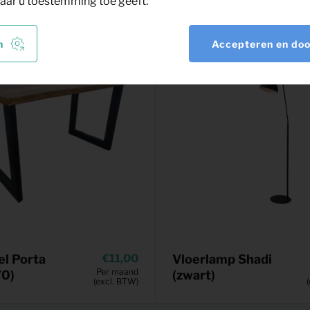
aar u toestemming toe geeft.
n
Accepteren en do
el Porta
11,00
Vloerlamp Shadi
Per maand
70)
(zwart)
(excl. BTW)