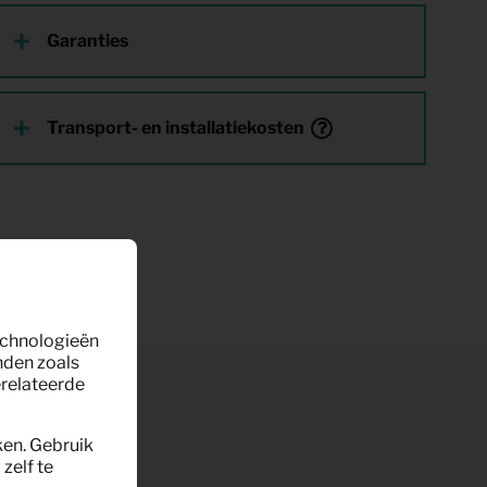
Garanties
Transport- en installatiekosten
technologieën
nden zoals
erelateerde
ken. Gebruik
zelf te