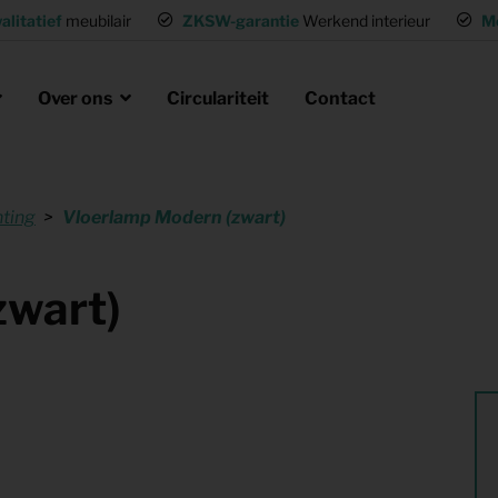
alitatief
meubilair
ZKSW-garantie
Werkend interieur
M
Over ons
Circulariteit
Contact
hting
Vloerlamp Modern (zwart)
eubels huren
ak
laire missie
g of wisselwoning
Opvanglocaties inrichten
zwart)
neel huisvesten
Woning gemeubileerd verhuren
gen
Flexwoning inrichten
hting
Inrichting voor (tv) productie