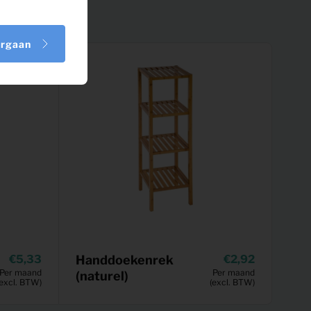
orgaan
5,33
Handdoekenrek
2,92
Per maand
Per maand
(naturel)
(excl. BTW)
(excl. BTW)