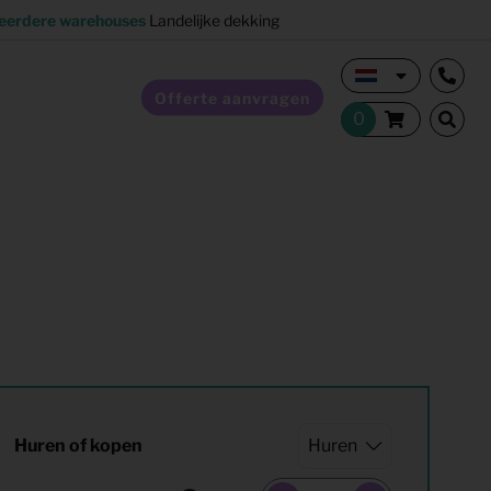
eerdere warehouses
Landelijke dekking
Offerte aanvragen
Verkoopstyling
Horeca inrichting
Studentenhuisvesting
Co-living
Huren of kopen