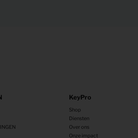
N
KeyPro
Shop
Diensten
NINGEN
Over ons
Onze impact