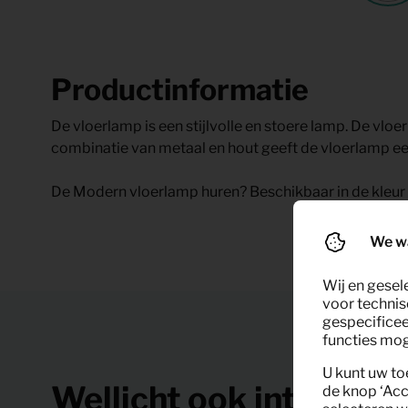
Productinformatie
De vloerlamp is een stijlvolle en stoere lamp. De vlo
combinatie van metaal en hout geeft de vloerlamp ee
De Modern vloerlamp huren? Beschikbaar in de kleur 
We w
Wij en gesel
voor technis
gespecificee
functies moge
U kunt uw to
Wellicht ook interessa
de knop ‘Acc