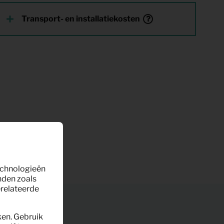
Transport- en installatiekosten
technologieën
nden zoals
erelateerde
ken. Gebruik