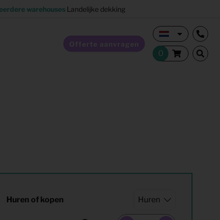
eerdere warehouses
Landelijke dekking
Offerte aanvragen
Verkoopstyling
Horeca inrichting
Studentenhuisvesting
Co-living
Huren of kopen