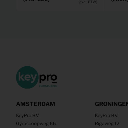
(excl. BTW)
AMSTERDAM
GRONINGE
KeyPro B.V.
KeyPro B.V.
Gyroscoopweg 66
Rigaweg 12