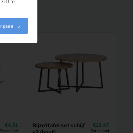
zelf te
orgaan
4,31
Bijzettafel set schijf
13,47
Per maand
Per maand
v2 (hout)