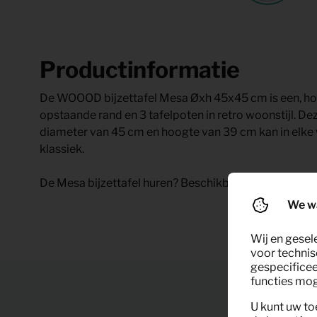
Productinformatie
De WOOOD bijzettafel Mesa Øxh 45x45 cm is een, hou
opstaande rand en 3 tafelpoten in retro woonstijl. De
diameter van 45 cm en hoogte van 39 cm kan in elke 
klassiek.
De Mesa bijzettafel huren? Beschikbaar in de kleur na
We w
Wij en gesel
voor technis
gespecificee
functies moge
U kunt uw to