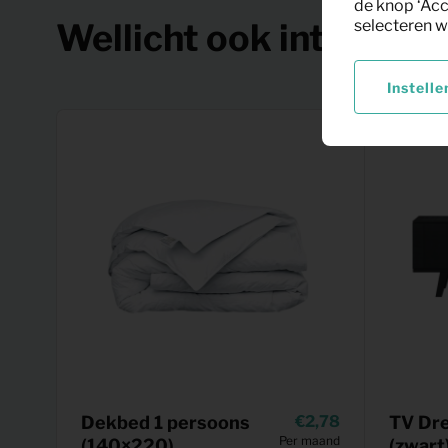
de knop ‘Acc
Wellicht ook interessa
selecteren w
Instelle
Dekbed 1 persoons
2,78
TV Dr
Per maand
(140×220)
(zwart