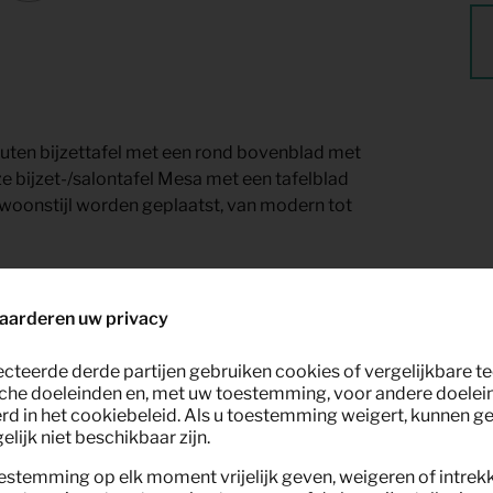
ten bijzettafel met een rond bovenblad met
ze bijzet-/salontafel Mesa met een tafelblad
woonstijl worden geplaatst, van modern tot
turel bij Keypro meubelverhuur.
aarderen uw privacy
ecteerde derde partijen gebruiken cookies of vergelijkbare 
che doeleinden en, met uw toestemming, voor andere doelei
rd in het cookiebeleid. Als u toestemming weigert, kunnen g
lijk niet beschikbaar zijn.
estemming op elk moment vrijelijk geven, weigeren of intrek