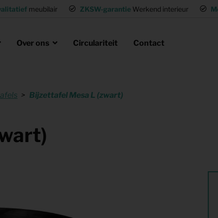
alitatief
meubilair
ZKSW-garantie
Werkend interieur
M
Over ons
Circulariteit
Contact
afels
Bijzettafel Mesa L (zwart)
eubels huren
ak
laire missie
g of wisselwoning
Opvanglocaties inrichten
zwart)
neel huisvesten
Woning gemeubileerd verhuren
gen
Flexwoning inrichten
hting
Inrichting voor (tv) productie