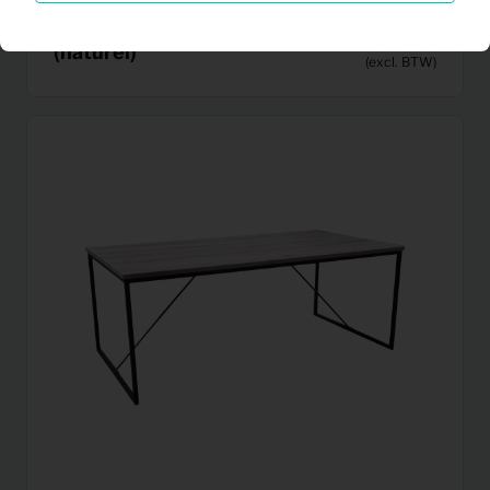
TV Dressoir Tygo 100cm
12,18
Per maand
(naturel)
(excl. BTW)