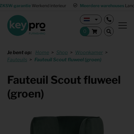
ZKSW-garantie
Werkend interieur
Meerdere warehouses
Land
Je bent op:
Home
Shop
Woonkamer
Fauteuils
Fauteuil Scout fluweel (groen)
Fauteuil Scout fluweel
(groen)