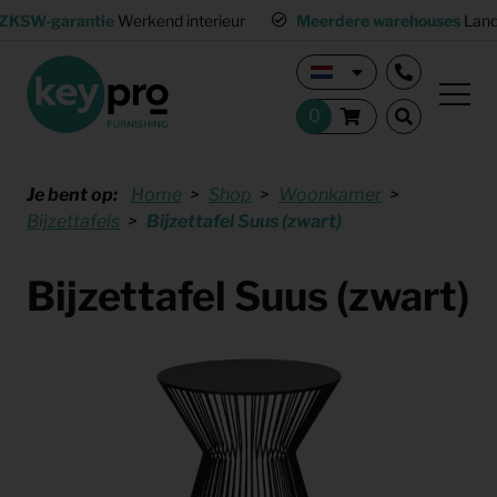
ZKSW-garantie
Werkend interieur
Meerdere warehouses
Land
Je bent op:
Home
Shop
Woonkamer
Bijzettafels
Bijzettafel Suus (zwart)
Bijzettafel Suus (zwart)