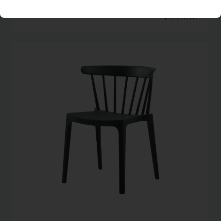
6,66
Vloerlamp verstelbaar (zwart)
Per maand
(excl. BTW)