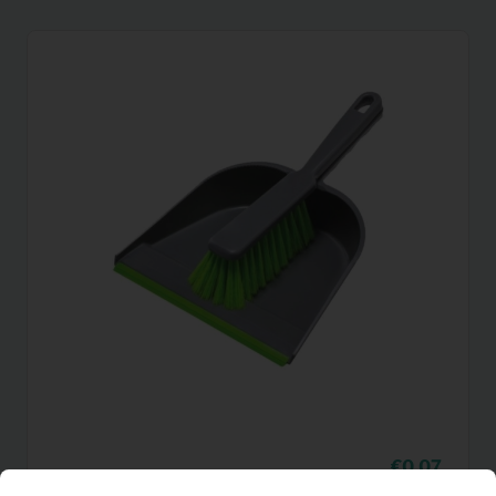
0,07
Stoffer en blik
Per maand