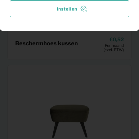
Instellen
0,52
Beschermhoes kussen
Per maand
(excl. BTW)