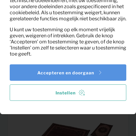
technische doeleinden en, met uw toestemming,
voor andere doeleinden zoals gespecificeerd in het
cookiebeleid. Als u toestemming weigert, kunnen
gerelateerde functies mogelijk niet beschikbaar zijn.
U kunt uw toestemming op elk moment vrijelijk
geven, weigeren of intrekken. Gebruik de knop
‘Accepteren’ om toestemming te geven, of de knop
'Instellen' om zelf te selecteren waar u toestemming
toe geeft.
8,07
Accepteren en doorgaan
Kastje James (zwart/walnoot)
Per maand
(excl. BTW)
Instellen