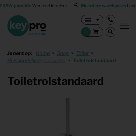
ZKSW-garantie
Werkend interieur
Meerdere warehouses
Land
Je bent op:
Home
Shop
Toilet
Huishoudelijke producten
Toiletrolstandaard
Toiletrolstandaard