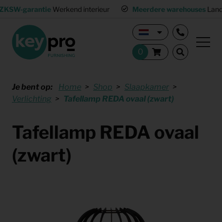
ZKSW-garantie
Werkend interieur
Meerdere warehouses
Land
Je bent op:
Home
Shop
Slaapkamer
Verlichting
Tafellamp REDA ovaal (zwart)
Tafellamp REDA ovaal
(zwart)