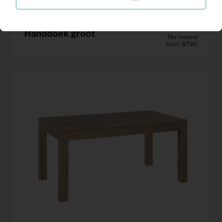
0,63
Handdoek groot
Per maand
(excl. BTW)