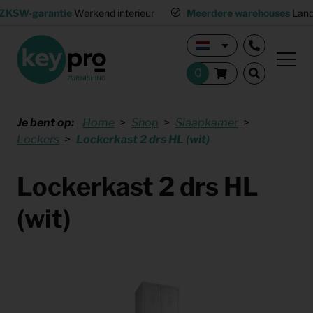
ZKSW-garantie
Werkend interieur
Meerdere warehouses
Land
Je bent op:
Home
Shop
Slaapkamer
Lockers
Lockerkast 2 drs HL (wit)
Lockerkast 2 drs HL
(wit)