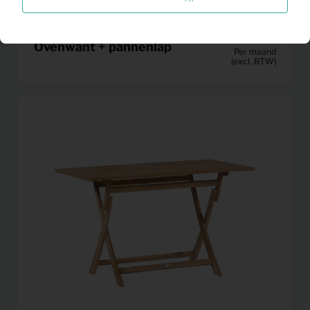
0,23
Ovenwant + pannenlap
Per maand
(excl. BTW)