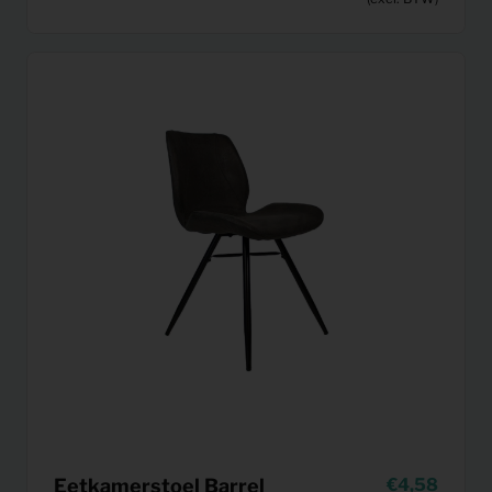
Eetkamerstoel Barrel
4,58