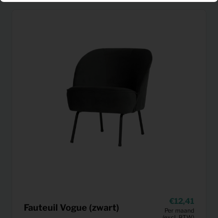
12,41
Fauteuil Vogue (zwart)
Per maand
(excl. BTW)