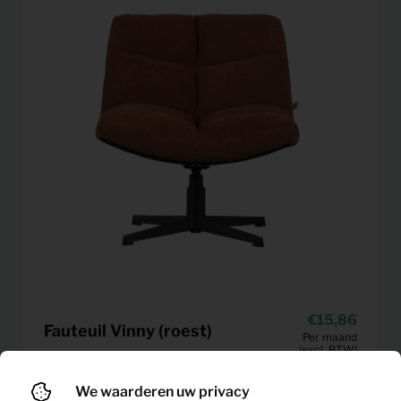
15,86
Fauteuil Vinny (roest)
Per maand
(excl. BTW)
We waarderen uw privacy