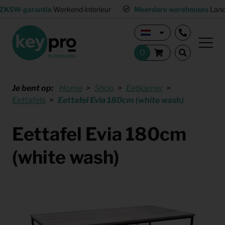
ZKSW-garantie
Werkend interieur
Meerdere warehouses
Land
Je bent op:
Home
Shop
Eetkamer
Eettafels
Eettafel Evia 180cm (white wash)
Eettafel Evia 180cm
(white wash)