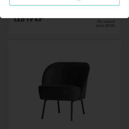
33,25
LED TV 43″
Per maand
(excl. BTW)