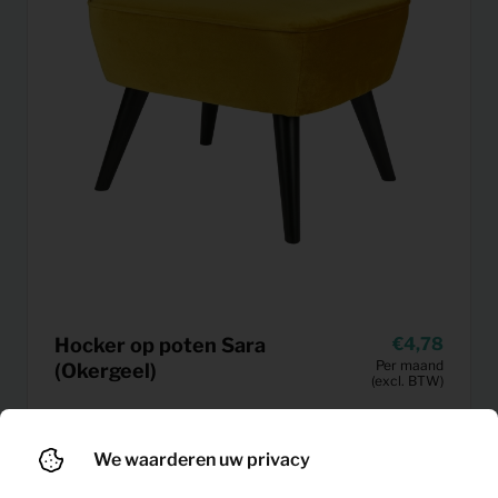
Hocker op poten Sara
4,78
Per maand
(Okergeel)
(excl. BTW)
We waarderen uw privacy