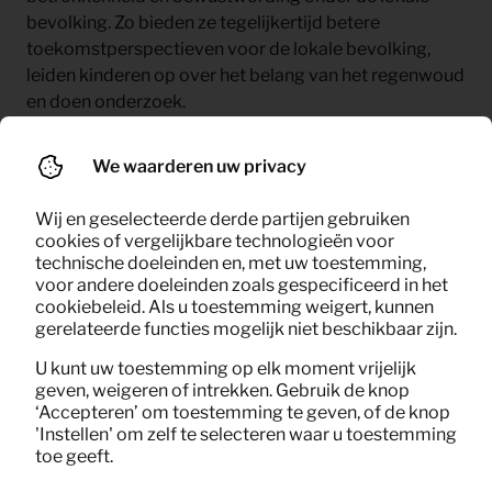
bevolking. Zo bieden ze tegelijkertijd betere
toekomstperspectieven voor de lokale bevolking,
leiden kinderen op over het belang van het regenwoud
en doen onderzoek.
Ze zijn er namelijk van overtuigd dat hoe beter je het
We waarderen uw privacy
regenwoud leert kennen, hoe beter je het kunt
beschermen.
Wij en geselecteerde derde partijen gebruiken
cookies of vergelijkbare technologieën voor
technische doeleinden en, met uw toestemming,
voor andere doeleinden zoals gespecificeerd in het
cookiebeleid. Als u toestemming weigert, kunnen
gerelateerde functies mogelijk niet beschikbaar zijn.
U kunt uw toestemming op elk moment vrijelijk
geven, weigeren of intrekken. Gebruik de knop
‘Accepteren’ om toestemming te geven, of de knop
'Instellen' om zelf te selecteren waar u toestemming
toe geeft.