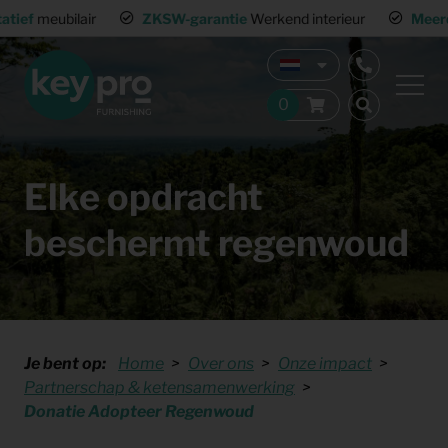
ZKSW-garantie
Werkend interieur
Meerdere warehouses
Land
Elke opdracht
beschermt regenwoud
Je bent op:
Home
Over ons
Onze impact
Partnerschap & ketensamenwerking
Donatie Adopteer Regenwoud