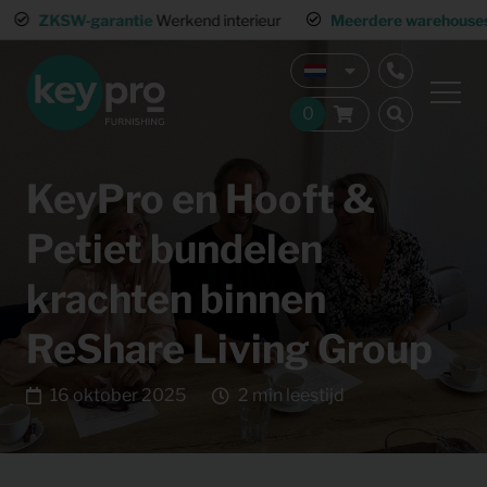
ZKSW-garantie
Werkend interieur
Meerdere warehouses
Land
KeyPro en Hooft &
Petiet bundelen
krachten binnen
ReShare Living Group
16 oktober 2025
2 min leestijd