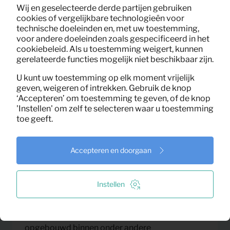
KeyPro is marktleider in circulaire
Wij en geselecteerde derde partijen gebruiken
meubelverhuur en inrichting van tijdelijke
cookies of vergelijkbare technologieën voor
woonomgevingen. Vanuit vestigingen in
technische doeleinden en, met uw toestemming,
voor andere doeleinden zoals gespecificeerd in het
Groningen en Amsterdam levert het bedrijf
cookiebeleid. Als u toestemming weigert, kunnen
complete, duurzame inrichtingsoplossingen
gerelateerde functies mogelijk niet beschikbaar zijn.
voor o.a. woningcorporaties, gemeenten,
relocators en vastgoedbeleggers. KeyPro
U kunt uw toestemming op elk moment vrijelijk
geven, weigeren of intrekken. Gebruik de knop
werkt volgens het principe van ‘doordacht,
‘Accepteren’ om toestemming te geven, of de knop
duurzaam, delen’ en is initiatiefnemer van de
'Instellen' om zelf te selecteren waar u toestemming
ReShare Living Group dat gebouwd is om
toe geeft.
circulair wonen op te schalen.
Accepteren en doorgaan
Over Hooft & Petiet
Hooft & Petiet is sinds 2010 actief in de verhuur
Instellen
en inrichting van tijdelijke woonruimtes. Met
een sterke focus op maatwerk en persoonlijke
service heeft het bedrijf een vaste klantenkring
opgebouwd binnen onder andere