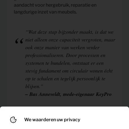
aandacht voor hergebruik, reparatie en
langdurige inzet van meubels.
“Wat deze stap bijzonder maakt, is dat we
niet alleen onze capaciteit vergroten, maar
ook onze manier van werken verder
professionaliseren. Door processen en
systemen te bundelen, ontstaat er een
stevig fundament om circulair wonen écht
op te schalen en tegelijk persoonlijk te
blijven.”
– Bas Anneveldt, mede-eigenaar KeyPro
Over KeyPro
We waarderen uw privacy