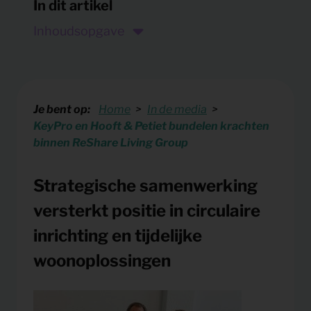
In dit artikel
Inhoudsopgave
Strategische samenwerking versterkt
positie in circulaire inrichting en tijdelijke
woonoplossingen
Voorbereid op 2030: circulair wordt de norm
Je bent op:
Home
In de media
KeyPro en Hooft & Petiet bundelen krachten
Samen versnellen we de transitie
binnen ReShare Living Group
Over KeyPro
Over Hooft & Petiet
Strategische samenwerking
versterkt positie in circulaire
inrichting en tijdelijke
woonoplossingen